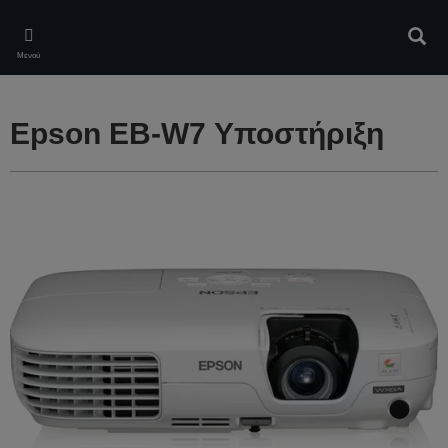
Skip
to
Αναζ
main
Μενού
content
Epson EB-W7 Υποστήριξη