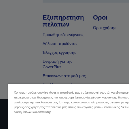
Εξυπηρετηση
Οροι
πελατων
Όροι χρήσης
Προωθητικές ενέργειες
Δήλωση προϊόντος
Έλεγχος εγγύησης
Εγγραφή για την
CoverPlus
Επικοινωνηστε μαζι μας
Αναζήτηση εμπόρου
Χρησιμοποιούμε cookies ώστε η τοποθεσία μας να λειτουργεί σωστά, να εξατομικ
περιεχόμενο και διαφημίσεις, να παρέχουμε λειτουργίες μέσων κοινωνικής δικτύωσ
αναλύουμε την κυκλοφορία μας. Επίσης, κοινοποιούμε πληροφορίες σχετικά με τη
μέρους σας χρήση της τοποθεσίας μας στους συνεργάτες μέσων κοινωνικής δικτύ
Sellers Identification
Δήλωση Πληρο
διαφημίσεων και ανάλυσης.
Πληρ