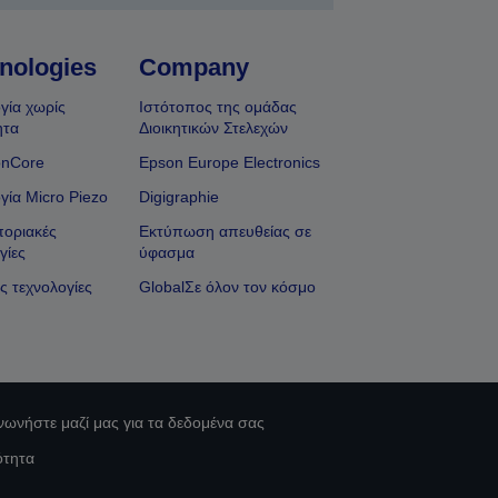
nologies
Company
γία χωρίς
Ιστότοπος της ομάδας
ητα
Διοικητικών Στελεχών
onCore
Epson Europe Electronics
γία Micro Piezo
Digigraphie
οριακές
Εκτύπωση απευθείας σε
γίες
ύφασμα
ς τεχνολογίες
GlobalΣε όλον τον κόσμο
νωνήστε μαζί μας για τα δεδομένα σας
ότητα