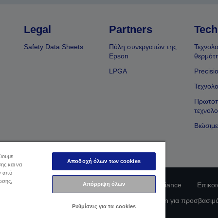
Legal
Partners
Tech
Safety Data Sheets
Πύλη συνεργατών της
Τεχνολο
Epson
θερμότ
LPGA
Precisi
Τεχνολο
Πρωτοπ
τεχνολο
Βιώσιμε
εύουμε
Αποδοχή όλων των cookies
ης και να
ν από
ωσης,
Απόρριψη όλων
φοριών Ιδιωτικού Απορρήτου
EU Data Act Compliance
Επικοι
οφορίες σχετικά με τα cookie
Δέσμευση της Epson για προσβασιμ
Ρυθμίσεις για τα cookies