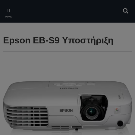
Skip
to
Αναζ
main
Μενού
content
Epson EB-S9 Υποστήριξη