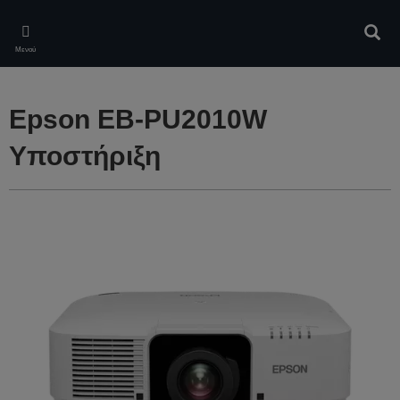
Skip
to
Αναζ
main
Μενού
content
Epson EB-PU2010W
Υποστήριξη