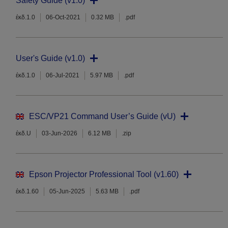
Safety Guide (v1.0)
έκδ.1.0
06-Oct-2021
0.32 MB
.pdf
User's Guide (v1.0)
έκδ.1.0
06-Jul-2021
5.97 MB
.pdf
ESC/VP21 Command User’s Guide (vU)
έκδ.U
03-Jun-2026
6.12 MB
.zip
Epson Projector Professional Tool (v1.60)
έκδ.1.60
05-Jun-2025
5.63 MB
.pdf