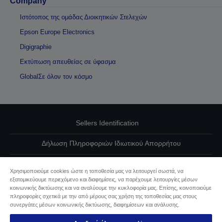
Company
Ιστότοπος της ομάδας Διοικητικών Στελεχών
Epson Europe Electronics
Digigraphie
Εκτύπωση απευθείας σε ύφασμα
GlobalΣε όλον τον κόσμο
Sellers Identification
Δήλωση Πληροφοριών Ιδιωτικού Απορρήτου
EU Data Act Compliance
Χρησιμοποιούμε cookies ώστε η τοποθεσία μας να λειτουργεί σωστά, να
εξατομικεύουμε περιεχόμενο και διαφημίσεις, να παρέχουμε λειτουργίες μέσων
Επικοινωνήστε μαζί μας για τα δεδομένα σας
κοινωνικής δικτύωσης και να αναλύουμε την κυκλοφορία μας. Επίσης, κοινοποιούμε
πληροφορίες σχετικά με την από μέρους σας χρήση της τοποθεσίας μας στους
Πληροφορίες σχετικά με τα cookie
συνεργάτες μέσων κοινωνικής δικτύωσης, διαφημίσεων και ανάλυσης.