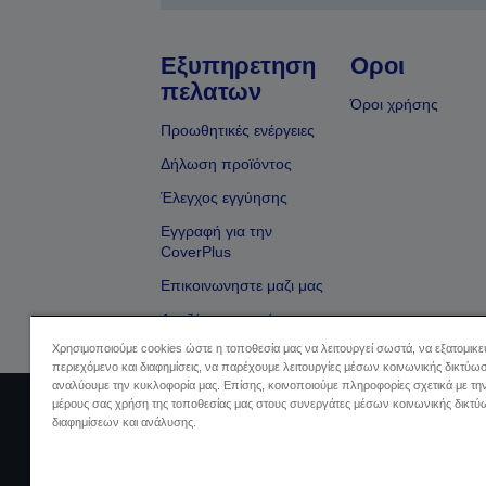
Εξυπηρετηση
Οροι
πελατων
Όροι χρήσης
Προωθητικές ενέργειες
Δήλωση προϊόντος
Έλεγχος εγγύησης
Εγγραφή για την
CoverPlus
Επικοινωνηστε μαζι μας
Αναζήτηση εμπόρου
Χρησιμοποιούμε cookies ώστε η τοποθεσία μας να λειτουργεί σωστά, να εξατομικ
περιεχόμενο και διαφημίσεις, να παρέχουμε λειτουργίες μέσων κοινωνικής δικτύωσ
αναλύουμε την κυκλοφορία μας. Επίσης, κοινοποιούμε πληροφορίες σχετικά με τη
μέρους σας χρήση της τοποθεσίας μας στους συνεργάτες μέσων κοινωνικής δικτύ
Sellers Identification
Δήλωση Πληρο
διαφημίσεων και ανάλυσης.
Πληρ