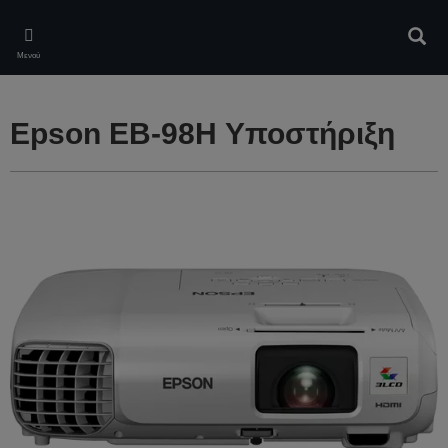
Skip
to
Αναζ
main
Μενού
content
Epson EB-98H Υποστήριξη