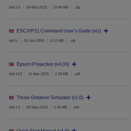
έκδ.1.0
30-Mar-2015
10.40 MB
.zip
ESC/VP21 Command User’s Guide (vU)
έκδ.U
03-Jun-2026
6.12 MB
.zip
Epson iProjection (v4.03)
έκδ.4.03
11-Mar-2025
2.39 MB
.pdf
Throw Distance Simulator (v1.0)
έκδ.1.0
05-May-2020
2.39 MB
.pdf
Quick Start Manual (v1.0)