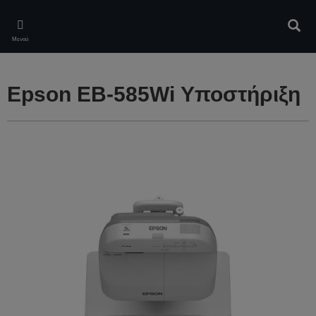
Skip
to
Αναζ
main
Μενού
content
Epson EB-585Wi Υποστήριξη