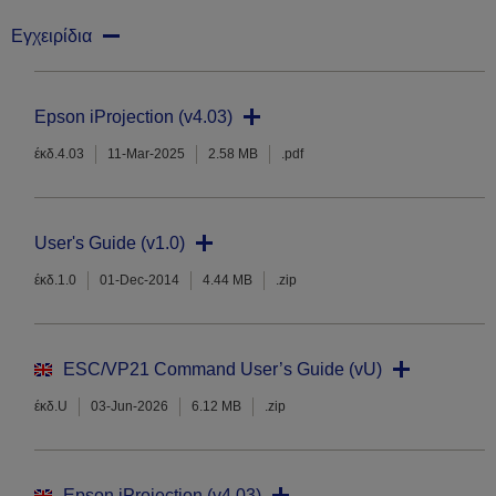
Εγχειρίδια
Epson iProjection (v4.03)
έκδ.4.03
11-Mar-2025
2.58 MB
.pdf
User's Guide (v1.0)
έκδ.1.0
01-Dec-2014
4.44 MB
.zip
ESC/VP21 Command User’s Guide (vU)
έκδ.U
03-Jun-2026
6.12 MB
.zip
Epson iProjection (v4.03)