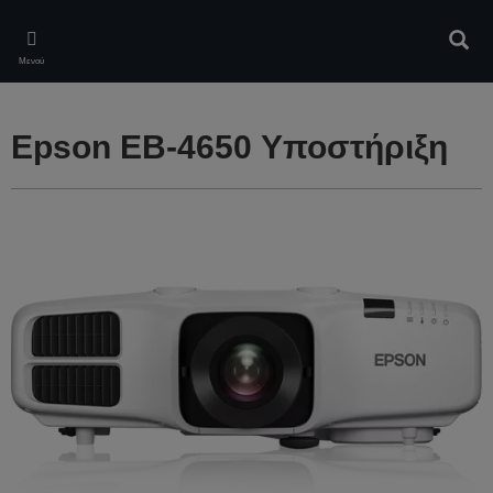
Skip
to
Αναζ
main
Μενού
content
Epson EB-4650 Υποστήριξη