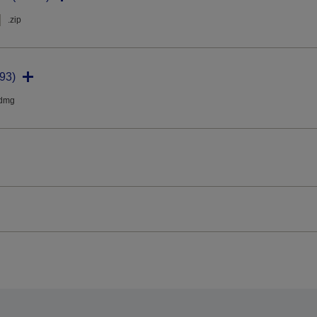
.zip
93)
.dmg