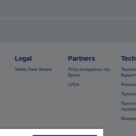
Legal
Partners
Tech
Safety Data Sheets
Πύλη συνεργατών της
Τεχνολο
Epson
θερμότ
LPGA
Precisi
Τεχνολο
Πρωτοπ
τεχνολο
Βιώσιμε