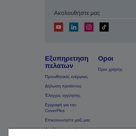
Ακολουθήστε μας
Εξυπηρετηση
Οροι
πελατων
Όροι χρήσης
Προωθητικές ενέργειες
Δήλωση προϊόντος
Έλεγχος εγγύησης
Εγγραφή για την
CoverPlus
Επικοινωνηστε μαζι μας
Αναζήτηση εμπόρου