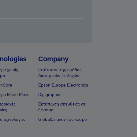
nologies
Company
γία χωρίς
Ιστότοπος της ομάδας
ητα
Διοικητικών Στελεχών
onCore
Epson Europe Electronics
γία Micro Piezo
Digigraphie
οριακές
Εκτύπωση απευθείας σε
γίες
ύφασμα
ς τεχνολογίες
GlobalΣε όλον τον κόσμο