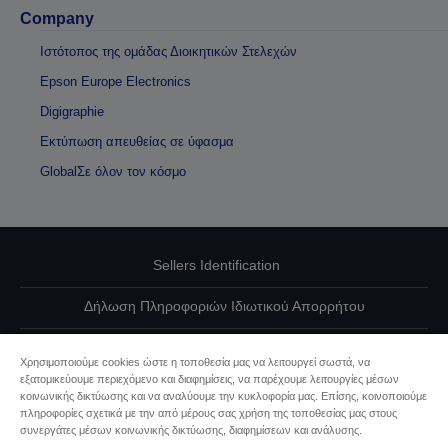
Company
Ιστότοπος της ομάδας Διοικητικών Στελεχών
Epson Europe Electronics
Digigraphie
Εκτύπωση απευθείας σε ύφασμα
GlobalΣε όλον τον κόσμο
Sellers Identification
Δήλωση Πληροφοριών Ιδιωτικού Απορρήτου
EU Data Act Compliance
Χρησιμοποιούμε cookies ώστε η τοποθεσία μας να λειτουργεί σωστά, να
εξατομικεύουμε περιεχόμενο και διαφημίσεις, να παρέχουμε λειτουργίες μέσων
Επικοινωνήστε μαζί μας για τα δεδομένα σας
κοινωνικής δικτύωσης και να αναλύουμε την κυκλοφορία μας. Επίσης, κοινοποιούμε
πληροφορίες σχετικά με την από μέρους σας χρήση της τοποθεσίας μας στους
Πληροφορίες σχετικά με τα cookie
συνεργάτες μέσων κοινωνικής δικτύωσης, διαφημίσεων και ανάλυσης.