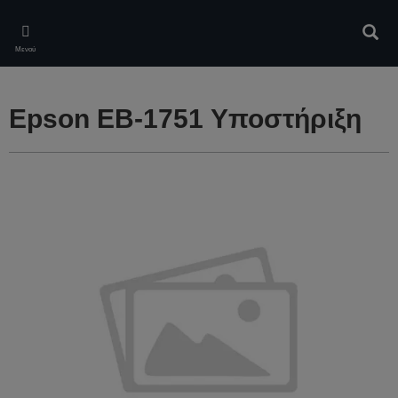
Skip
to
Αναζ
main
Μενού
content
Epson EB-1751 Υποστήριξη