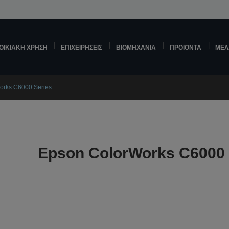
ΟΙΚΙΑΚΉ ΧΡΉΣΗ
ΕΠΙΧΕΙΡΉΣΕΙΣ
ΒΙΟΜΗΧΑΝΊΑ
ΠΡΟΪΌΝΤΑ
ΜΕΛ
orks C6000 Series
Epson ColorWorks C6000 