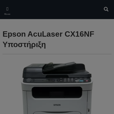
Skip
to
Αναζ
main
Μενού
content
Epson AcuLaser CX16NF
Υποστήριξη