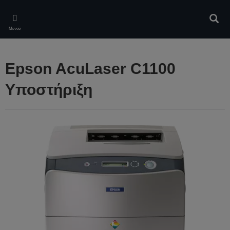
Skip
to
Αναζ
main
Μενού
content
Epson AcuLaser C1100
Υποστήριξη