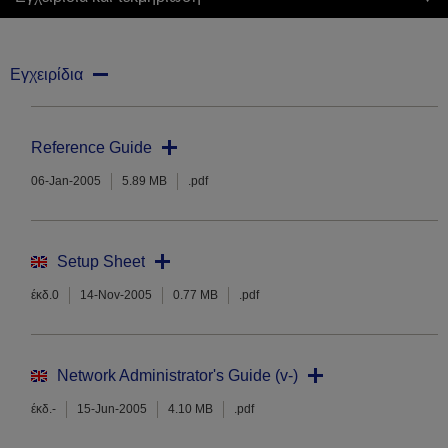
Εγχειρίδια
Reference Guide
06-Jan-2005
5.89 MB
.pdf
Setup Sheet
έκδ.0
14-Nov-2005
0.77 MB
.pdf
Network Administrator's Guide (v-)
έκδ.-
15-Jun-2005
4.10 MB
.pdf