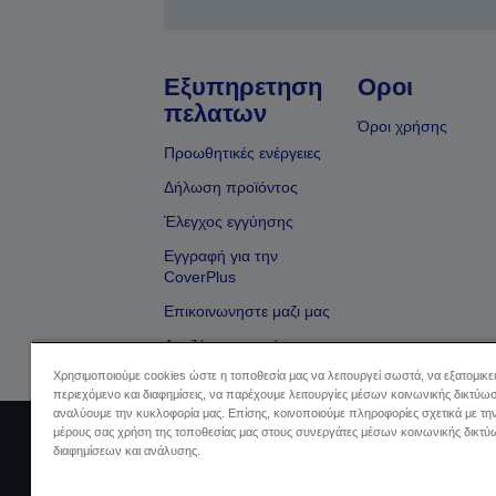
Εξυπηρετηση
Οροι
πελατων
Όροι χρήσης
Προωθητικές ενέργειες
Δήλωση προϊόντος
Έλεγχος εγγύησης
Εγγραφή για την
CoverPlus
Επικοινωνηστε μαζι μας
Αναζήτηση εμπόρου
Χρησιμοποιούμε cookies ώστε η τοποθεσία μας να λειτουργεί σωστά, να εξατομικ
περιεχόμενο και διαφημίσεις, να παρέχουμε λειτουργίες μέσων κοινωνικής δικτύωσ
αναλύουμε την κυκλοφορία μας. Επίσης, κοινοποιούμε πληροφορίες σχετικά με τη
μέρους σας χρήση της τοποθεσίας μας στους συνεργάτες μέσων κοινωνικής δικτύ
Sellers Identification
Δήλωση Πληρο
διαφημίσεων και ανάλυσης.
Πληρ