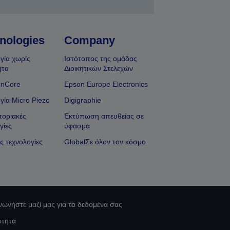
nologies
Company
γία χωρίς
Ιστότοπος της ομάδας
ητα
Διοικητικών Στελεχών
onCore
Epson Europe Electronics
γία Micro Piezo
Digigraphie
οριακές
Εκτύπωση απευθείας σε
γίες
ύφασμα
ς τεχνολογίες
GlobalΣε όλον τον κόσμο
νωνήστε μαζί μας για τα δεδομένα σας
ότητα