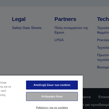
Legal
Partners
Tech
Safety Data Sheets
Πύλη συνεργατών της
Τεχνολο
Epson
θερμότ
LPGA
Precisi
Τεχνολο
Πρωτοπ
τεχνολο
Βιώσιμε
εύουμε
Αποδοχή όλων των cookies
ης και να
ν από
ωσης,
Απόρριψη όλων
φοριών Ιδιωτικού Απορρήτου
EU Data Act Compliance
Επικοι
οφορίες σχετικά με τα cookie
Δέσμευση της Epson για προσβασιμ
Ρυθμίσεις για τα cookies