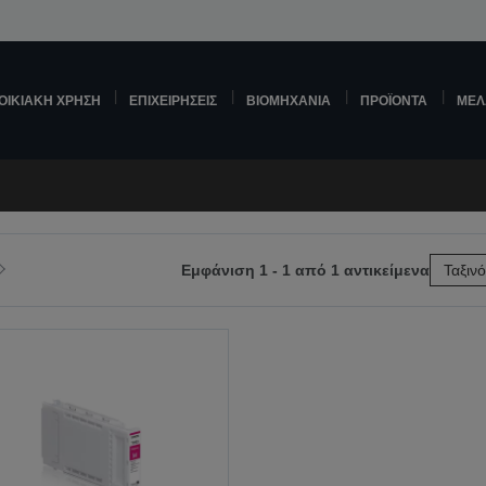
ΟΙΚΙΑΚΉ ΧΡΉΣΗ
ΕΠΙΧΕΙΡΉΣΕΙΣ
ΒΙΟΜΗΧΑΝΊΑ
ΠΡΟΪΌΝΤΑ
ΜΕΛ
Εμφάνιση 1 - 1 από 1 αντικείμενα
Ταξιν
η
Μετάβαση
στην
μενη
επόμενη
σελίδα