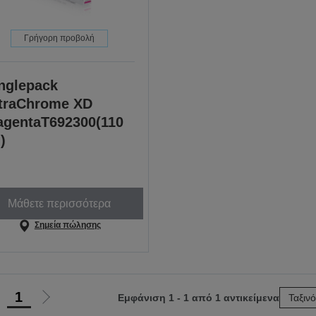
Γρήγορη προβολή
nglepack
traChrome XD
gentaT692300(110
)
Μάθετε περισσότερα
Σημεία πώλησης
1
Εμφάνιση 1 - 1 από 1 αντικείμενα
Ταξιν
Μετάβαση
Μετάβαση