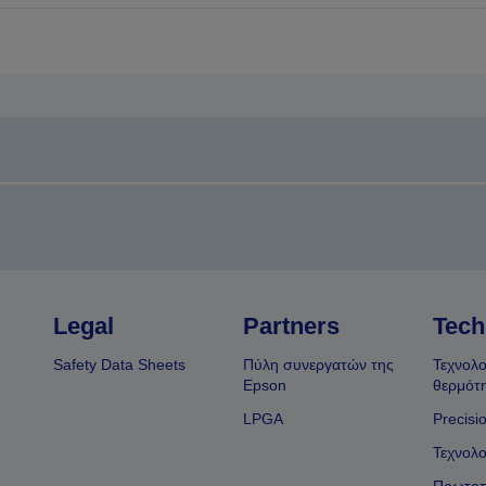
στην
στην
προηγούμενη
επόμενη
ελίδα
σελίδα
Legal
Partners
Tech
Safety Data Sheets
Πύλη συνεργατών της
Τεχνολο
Epson
θερμότ
LPGA
Precisi
Τεχνολο