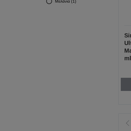
Μελάνια (1)
Si
Ul
Ma
ml