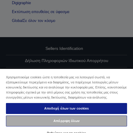
Digigraphie
Εκτύπωση απευθείας σε ύφασμα
GlobalΣε όλον τον κόσμο
Sellers Identification
Δήλωση Πληροφοριών Ιδιωτικού Απορρήτου
EU Data Act Compliance
Χρησιμοποιούμε cookies ώστε η τοποθεσία μας να λειτουργεί σωστά, να
εξατομικεύουμε περιεχόμενο και διαφημίσεις, να παρέχουμε λειτουργίες μέσων
Επικοινωνήστε μαζί μας για τα δεδομένα σας
κοινωνικής δικτύωσης και να αναλύουμε την κυκλοφορία μας. Επίσης, κοινοποιούμε
πληροφορίες σχετικά με την από μέρους σας χρήση της τοποθεσίας μας στους
Πληροφορίες σχετικά με τα cookie
συνεργάτες μέσων κοινωνικής δικτύωσης, διαφημίσεων και ανάλυσης.
Αποδοχή όλων των cookies
Δέσμευση της Epson για προσβασιμότητα
Απόρριψη όλων
Πνευματικά δικαιώματα © 2026 Seiko Epson