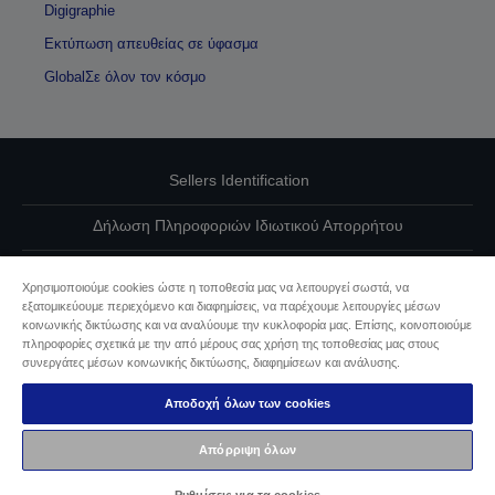
Digigraphie
Εκτύπωση απευθείας σε ύφασμα
GlobalΣε όλον τον κόσμο
Sellers Identification
Δήλωση Πληροφοριών Ιδιωτικού Απορρήτου
EU Data Act Compliance
Χρησιμοποιούμε cookies ώστε η τοποθεσία μας να λειτουργεί σωστά, να
εξατομικεύουμε περιεχόμενο και διαφημίσεις, να παρέχουμε λειτουργίες μέσων
Επικοινωνήστε μαζί μας για τα δεδομένα σας
κοινωνικής δικτύωσης και να αναλύουμε την κυκλοφορία μας. Επίσης, κοινοποιούμε
πληροφορίες σχετικά με την από μέρους σας χρήση της τοποθεσίας μας στους
Πληροφορίες σχετικά με τα cookie
συνεργάτες μέσων κοινωνικής δικτύωσης, διαφημίσεων και ανάλυσης.
Αποδοχή όλων των cookies
Δέσμευση της Epson για προσβασιμότητα
Απόρριψη όλων
Πνευματικά δικαιώματα © 2026 Seiko Epson