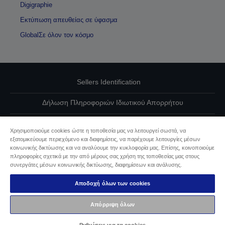
Digigraphie
Εκτύπωση απευθείας σε ύφασμα
GlobalΣε όλον τον κόσμο
Sellers Identification
Δήλωση Πληροφοριών Ιδιωτικού Απορρήτου
EU Data Act Compliance
Χρησιμοποιούμε cookies ώστε η τοποθεσία μας να λειτουργεί σωστά, να
εξατομικεύουμε περιεχόμενο και διαφημίσεις, να παρέχουμε λειτουργίες μέσων
Επικοινωνήστε μαζί μας για τα δεδομένα σας
κοινωνικής δικτύωσης και να αναλύουμε την κυκλοφορία μας. Επίσης, κοινοποιούμε
πληροφορίες σχετικά με την από μέρους σας χρήση της τοποθεσίας μας στους
Πληροφορίες σχετικά με τα cookie
συνεργάτες μέσων κοινωνικής δικτύωσης, διαφημίσεων και ανάλυσης.
Αποδοχή όλων των cookies
Δέσμευση της Epson για προσβασιμότητα
Απόρριψη όλων
Πνευματικά δικαιώματα © 2026 Seiko Epson