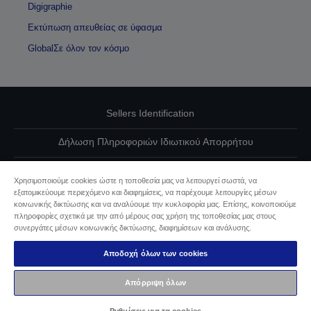
Digigraphie
Εκτύπωση απευθείας σε ύφασμα
GlobalΣε όλον τον κόσμο
Sellers Identification
Δήλωση Πληροφοριών Ιδιωτικού Απορρήτου
EU Data Act Compliance
Χρησιμοποιούμε cookies ώστε η τοποθεσία μας να λειτουργεί σωστά, να
εξατομικεύουμε περιεχόμενο και διαφημίσεις, να παρέχουμε λειτουργίες μέσων
Επικοινωνήστε μαζί μας για τα δεδομένα σας
κοινωνικής δικτύωσης και να αναλύουμε την κυκλοφορία μας. Επίσης, κοινοποιούμε
πληροφορίες σχετικά με την από μέρους σας χρήση της τοποθεσίας μας στους
Πληροφορίες σχετικά με τα cookie
συνεργάτες μέσων κοινωνικής δικτύωσης, διαφημίσεων και ανάλυσης.
Αποδοχή όλων των cookies
Δέσμευση της Epson για προσβασιμότητα
Απόρριψη όλων
Πνευματικά δικαιώματα © 2026 Seiko Epson