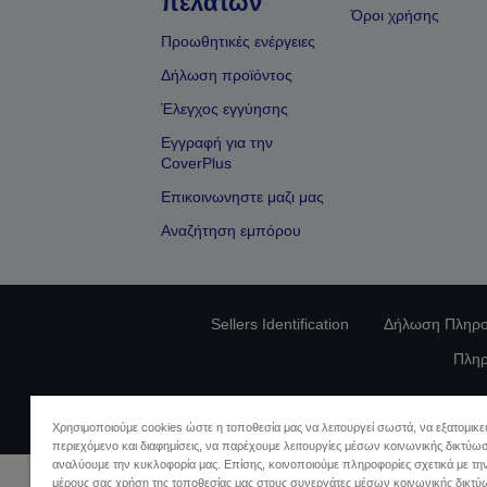
πελατων
Όροι χρήσης
Προωθητικές ενέργειες
Δήλωση προϊόντος
Έλεγχος εγγύησης
Εγγραφή για την
CoverPlus
Επικοινωνηστε μαζι μας
Αναζήτηση εμπόρου
Sellers Identification
Δήλωση Πληρο
Πληρ
Χρησιμοποιούμε cookies ώστε η τοποθεσία μας να λειτουργεί σωστά, να εξατομικ
περιεχόμενο και διαφημίσεις, να παρέχουμε λειτουργίες μέσων κοινωνικής δικτύωσ
αναλύουμε την κυκλοφορία μας. Επίσης, κοινοποιούμε πληροφορίες σχετικά με τη
μέρους σας χρήση της τοποθεσίας μας στους συνεργάτες μέσων κοινωνικής δικτύ