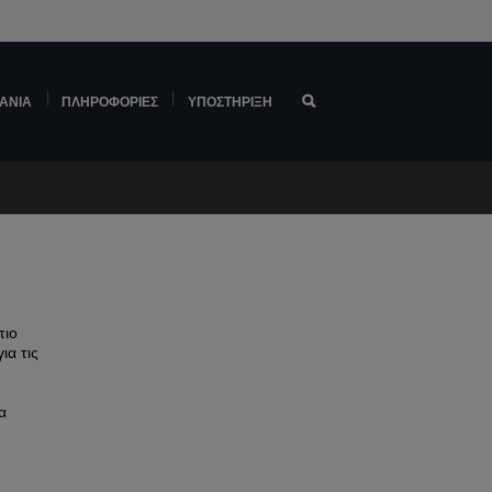
ΆΝΙΑ
ΠΛΗΡΟΦΟΡΊΕΣ
ΥΠΟΣΤΉΡΙΞΗ
πιο
ια τις
α