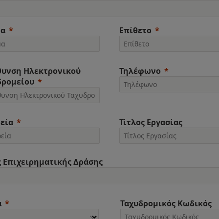
α
Επίθετο
θυνση Ηλεκτρονικού
Τηλέφωνο
δρομείου
ρεία
Τίτλος Εργασίας
 Επιχειρηματικής Δράσης
α
Ταχυδρομικός Κωδικός