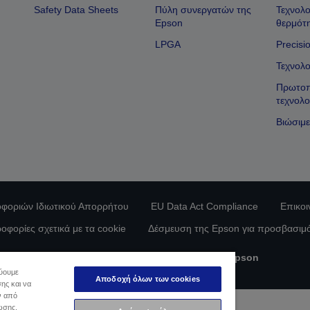
Safety Data Sheets
Πύλη συνεργατών της
Τεχνολο
Epson
θερμότ
LPGA
Precisi
Τεχνολο
Πρωτοπ
τεχνολο
Βιώσιμε
φοριών Ιδιωτικού Απορρήτου
EU Data Act Compliance
Επικοι
οφορίες σχετικά με τα cookie
Δέσμευση της Epson για προσβασιμ
Πνευματικά δικαιώματα © 2026 Seiko Epson
εύουμε
Αποδοχή όλων των cookies
ης και να
ν από
ωσης,