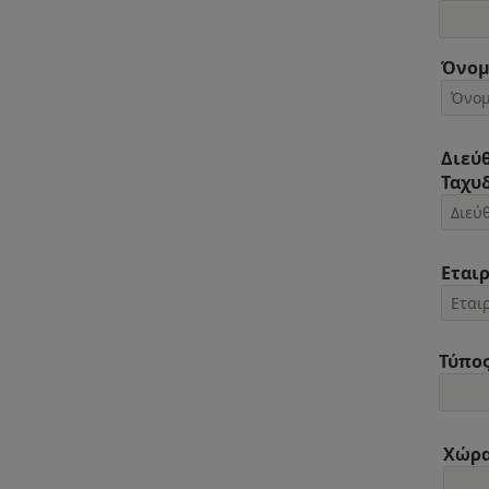
Όνομ
Διεύ
Ταχυ
Εται
Τύπος
Χώρ