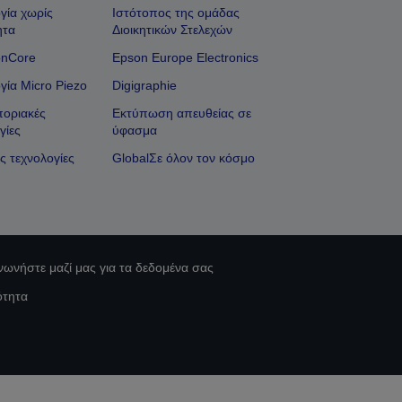
γία χωρίς
Ιστότοπος της ομάδας
ητα
Διοικητικών Στελεχών
onCore
Epson Europe Electronics
γία Micro Piezo
Digigraphie
οριακές
Εκτύπωση απευθείας σε
γίες
ύφασμα
ς τεχνολογίες
GlobalΣε όλον τον κόσμο
νωνήστε μαζί μας για τα δεδομένα σας
ότητα