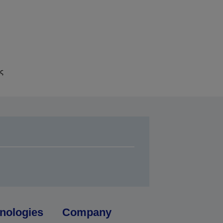
ς
nologies
Company