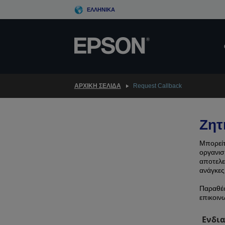
Skip
ΕΛΛΗΝΙΚΆ
to
main
content
ΑΡΧΙΚΗ ΣΕΛΙΔΑ
Request Callback
Ζητ
Μπορείτ
οργανισ
αποτελε
ανάγκες
Παραθέσ
επικοιν
Ενδια