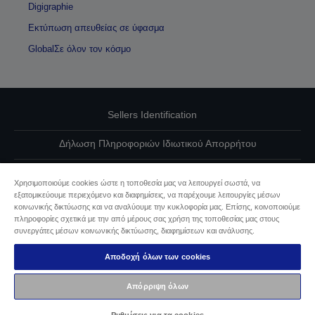
Digigraphie
Εκτύπωση απευθείας σε ύφασμα
GlobalΣε όλον τον κόσμο
Sellers Identification
Δήλωση Πληροφοριών Ιδιωτικού Απορρήτου
EU Data Act Compliance
Χρησιμοποιούμε cookies ώστε η τοποθεσία μας να λειτουργεί σωστά, να
εξατομικεύουμε περιεχόμενο και διαφημίσεις, να παρέχουμε λειτουργίες μέσων
Επικοινωνήστε μαζί μας για τα δεδομένα σας
κοινωνικής δικτύωσης και να αναλύουμε την κυκλοφορία μας. Επίσης, κοινοποιούμε
πληροφορίες σχετικά με την από μέρους σας χρήση της τοποθεσίας μας στους
Πληροφορίες σχετικά με τα cookie
συνεργάτες μέσων κοινωνικής δικτύωσης, διαφημίσεων και ανάλυσης.
Αποδοχή όλων των cookies
Δέσμευση της Epson για προσβασιμότητα
Απόρριψη όλων
Πνευματικά δικαιώματα © 2026 Seiko Epson