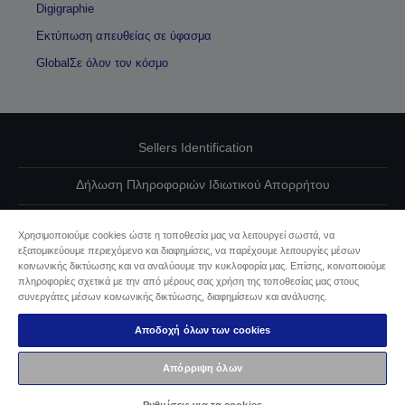
Digigraphie
Εκτύπωση απευθείας σε ύφασμα
GlobalΣε όλον τον κόσμο
Sellers Identification
Δήλωση Πληροφοριών Ιδιωτικού Απορρήτου
EU Data Act Compliance
Χρησιμοποιούμε cookies ώστε η τοποθεσία μας να λειτουργεί σωστά, να
εξατομικεύουμε περιεχόμενο και διαφημίσεις, να παρέχουμε λειτουργίες μέσων
Επικοινωνήστε μαζί μας για τα δεδομένα σας
κοινωνικής δικτύωσης και να αναλύουμε την κυκλοφορία μας. Επίσης, κοινοποιούμε
πληροφορίες σχετικά με την από μέρους σας χρήση της τοποθεσίας μας στους
Πληροφορίες σχετικά με τα cookie
συνεργάτες μέσων κοινωνικής δικτύωσης, διαφημίσεων και ανάλυσης.
Αποδοχή όλων των cookies
Δέσμευση της Epson για προσβασιμότητα
Απόρριψη όλων
Πνευματικά δικαιώματα © 2026 Seiko Epson