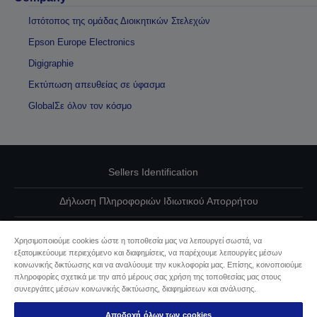
Ιστότοπος της ομάδας Διοικητικών Στελεχών
Epson Europe Electronics
Digigraphie
Εκτύπωση απευθείας σε ύφασμα
GlobalΣε όλον τον κόσμο
Sellers Identification
Δήλωση Πληροφοριών Ιδιωτικού Απορρήτου
EU Data Act Compliance
Χρησιμοποιούμε cookies ώστε η τοποθεσία μας να λειτουργεί σωστά, να
εξατομικεύουμε περιεχόμενο και διαφημίσεις, να παρέχουμε λειτουργίες μέσων
Επικοινωνήστε μαζί μας για τα δεδομένα σας
κοινωνικής δικτύωσης και να αναλύουμε την κυκλοφορία μας. Επίσης, κοινοποιούμε
πληροφορίες σχετικά με την από μέρους σας χρήση της τοποθεσίας μας στους
Πληροφορίες σχετικά με τα cookie
συνεργάτες μέσων κοινωνικής δικτύωσης, διαφημίσεων και ανάλυσης.
Αποδοχή όλων των cookies