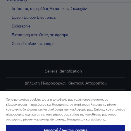
Ιστότοπος της ομάδας Διοικητικών Στελεχών
Epson Europe Electronics
Digigraphie
Εκτύπωση απευθείας σε ύφασμα
GlobalΣε όλον τον κόσμο
Sellers Identification
Δήλωση Πληροφοριών Ιδιωτικού Απορρήτου
EU Data Act Compliance
Χρησιμοποιούμε cookies ώστε η τοποθεσία μας να λειτουργεί σωστά, να
εξατομικεύουμε περιεχόμενο και διαφημίσεις, να παρέχουμε λειτουργίες μέσων
Επικοινωνήστε μαζί μας για τα δεδομένα σας
κοινωνικής δικτύωσης και να αναλύουμε την κυκλοφορία μας. Επίσης, κοινοποιούμε
πληροφορίες σχετικά με την από μέρους σας χρήση της τοποθεσίας μας στους
Πληροφορίες σχετικά με τα cookie
συνεργάτες μέσων κοινωνικής δικτύωσης, διαφημίσεων και ανάλυσης.
Αποδοχή όλων των cookies