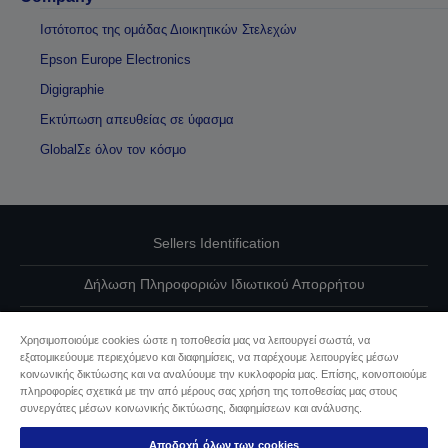
Ιστότοπος της ομάδας Διοικητικών Στελεχών
Epson Europe Electronics
Digigraphie
Εκτύπωση απευθείας σε ύφασμα
GlobalΣε όλον τον κόσμο
Sellers Identification
Δήλωση Πληροφοριών Ιδιωτικού Απορρήτου
EU Data Act Compliance
Χρησιμοποιούμε cookies ώστε η τοποθεσία μας να λειτουργεί σωστά, να
εξατομικεύουμε περιεχόμενο και διαφημίσεις, να παρέχουμε λειτουργίες μέσων
Επικοινωνήστε μαζί μας για τα δεδομένα σας
κοινωνικής δικτύωσης και να αναλύουμε την κυκλοφορία μας. Επίσης, κοινοποιούμε
πληροφορίες σχετικά με την από μέρους σας χρήση της τοποθεσίας μας στους
Πληροφορίες σχετικά με τα cookie
συνεργάτες μέσων κοινωνικής δικτύωσης, διαφημίσεων και ανάλυσης.
Αποδοχή όλων των cookies