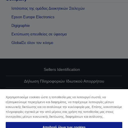
Ιστότοπος της ομάδας Διοικητικών Στελεχών
Epson Europe Electronics
Digigraphie
Εκτύπωση απευθείας σε ύφασμα
GlobalΣε όλον τον κόσμο
Sellers Identification
Δήλωση Πληροφοριών Ιδιωτικού Απορρήτου
EU Data Act Compliance
Χρησιμοποιούμε cookies ώστε η τοποθεσία μας να λειτουργεί σωστά, να
εξατομικεύουμε περιεχόμενο και διαφημίσεις, να παρέχουμε λειτουργίες μέσων
Επικοινωνήστε μαζί μας για τα δεδομένα σας
κοινωνικής δικτύωσης και να αναλύουμε την κυκλοφορία μας. Επίσης, κοινοποιούμε
πληροφορίες σχετικά με την από μέρους σας χρήση της τοποθεσίας μας στους
Πληροφορίες σχετικά με τα cookie
συνεργάτες μέσων κοινωνικής δικτύωσης, διαφημίσεων και ανάλυσης.
Αποδοχή όλων των cookies