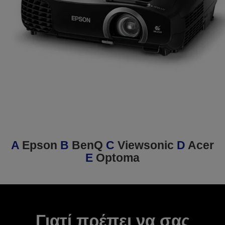
A
Epson
B
BenQ
C
Viewsonic
D
Acer
E
Optoma
Γιατί πρέπει να σας