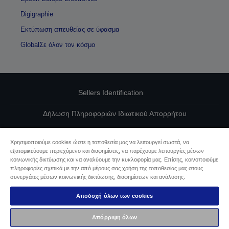
Digigraphie
Εκτύπωση απευθείας σε ύφασμα
GlobalΣε όλον τον κόσμο
Sellers Identification
Δήλωση Πληροφοριών Ιδιωτικού Απορρήτου
EU Data Act Compliance
Χρησιμοποιούμε cookies ώστε η τοποθεσία μας να λειτουργεί σωστά, να
εξατομικεύουμε περιεχόμενο και διαφημίσεις, να παρέχουμε λειτουργίες μέσων
Επικοινωνήστε μαζί μας για τα δεδομένα σας
κοινωνικής δικτύωσης και να αναλύουμε την κυκλοφορία μας. Επίσης, κοινοποιούμε
πληροφορίες σχετικά με την από μέρους σας χρήση της τοποθεσίας μας στους
Πληροφορίες σχετικά με τα cookie
συνεργάτες μέσων κοινωνικής δικτύωσης, διαφημίσεων και ανάλυσης.
Αποδοχή όλων των cookies
Δέσμευση της Epson για προσβασιμότητα
Απόρριψη όλων
Πνευματικά δικαιώματα © 2026 Seiko Epson