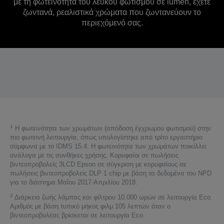
με τη φωτεινότητα του λευκού φωτισμού σε lumen, έχετε
ζωντανά, ρεαλιστικά χρώματα που ζωντανεύουν το
περιεχόμενό σας.
1
Η φωτεινότητα των χρωμάτων (απόδοση έγχρωμου φωτισμού) στην
πιο φωτεινή λειτουργία, όπως υπολογίστηκε από τρίτο εργαστήριο
σύμφωνα με το IDMS 15.4. Η φωτεινότητα των χρωμάτων ποικίλλει
ανάλογα με τις συνθήκες χρήσης. Κορυφαίοι σε πωλήσεις
βιντεοπροβολείς 3LCD Epson σε σύγκριση με κορυφαίους σε
πωλήσεις βιντεοπροβολείς DLP 1 chip με βάση τα δεδομένα του NPD
για το διάστημα Μαΐου 2017-Απριλίου 2018.
2
Διάρκεια ζωής λάμπας και φίλτρου 10.000 ωρών σε λειτουργία Eco.
Αριθμός με βάση τυπικό μήκος φιλμ 105 λεπτών όταν ο
βιντεοπροβολέας βρίσκεται σε λειτουργία Eco.