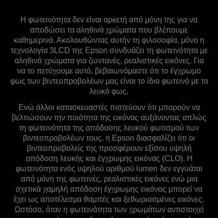
Η φωτεινότητα δεν είναι αρκετή από μόνη της για να
αποδώσει τα αληθινά χρώματα που βλέπουμε
καθημερινά. Ακολουθώντας αυτήν τη φιλοσοφία, μόνο η
τεχνολογία 3LCD της Epson συνδυάζει τη φωτεινότητα με
αληθινά χρώματα για ζωντανές, ρεαλιστικές εικόνες. Για
να το πετύχουμε αυτό, βεβαιωνόμαστε ότι το έγχρωμο
φως των βιντεοπροβολέων μας είναι το ίδιο φωτεινό με το
λευκό φως.
Ενώ άλλοι κατασκευαστές πιστεύουν ότι μπορούν να
βελτιώσουν την ποιότητα της εικόνας αυξάνοντας απλώς
τη φωτεινότητα της απόδοσης λευκού φωτισμού των
βιντεοπροβολέων τους, η Epson διασφαλίζει ότι οι
βιντεοπροβολείς της προσφέρουν εξίσου υψηλή
απόδοση λευκής και έγχρωμης εικόνας (CLO). Η
φωτεινότητα ενός υψηλού αριθμού lumen δεν εγγυάται
από μόνη της φωτεινές, ρεαλιστικές εικόνες ενώ μια
σχετικά χαμηλή απόδοση έγχρωμης εικόνας μπορεί να
έχει ως αποτέλεσμα θαμπές και ξεθωριασμένες εικόνες.
Ωστόσο, όταν η φωτεινότητα των χρωμάτων αντιστοιχεί