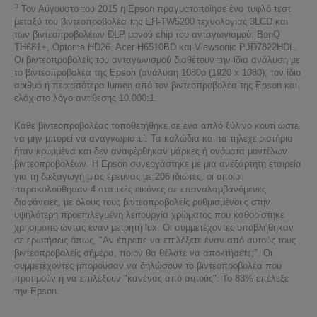
3
Τον Αύγουστο του 2015 η Epson πραγματοποίησε ένα τυφλό τεστ
μεταξύ του βιντεοπροβολέα της EH-TW5200 τεχνολογίας 3LCD και
των βιντεοπροβολέων DLP μονού chip του ανταγωνισμού: BenQ
TH681+, Optoma HD26, Acer H6510BD και Viewsonic PJD7822HDL.
Οι βιντεοπροβολείς του ανταγωνισμού διαθέτουν την ίδια ανάλυση με
το βιντεοπροβολέα της Epson (ανάλυση 1080p (1920 x 1080), τον ίδιο
αριθμό ή περισσότερα lumen από τον βιντεοπροβολέα της Epson και
ελάχιστο λόγο αντίθεσης 10.000:1.
Κάθε βιντεοπροβολέας τοποθετήθηκε σε ένα απλό ξύλινο κουτί ώστε
να μην μπορεί να αναγνωριστεί. Τα καλώδια και τα τηλεχειριστήρια
ήταν κρυμμένα και δεν αναφέρθηκαν μάρκες ή ονόματα μοντέλων
βιντεοπροβολέων. Η Epson συνεργάστηκε με μια ανεξάρτητη εταιρεία
για τη διεξαγωγή μιας έρευνας με 206 ιδιώτες, οι οποίοι
παρακολούθησαν 4 στατικές εικόνες σε επαναλαμβανόμενες
διαφάνειες, με όλους τους βιντεοπροβολείς ρυθμισμένους στην
υψηλότερη προεπιλεγμένη λειτουργία χρώματος που καθορίστηκε
χρησιμοποιώντας έναν μετρητή lux. Οι συμμετέχοντες υποβλήθηκαν
σε ερωτήσεις όπως, "Αν έπρεπε να επιλέξετε έναν από αυτούς τους
βιντεοπροβολείς σήμερα, ποιον θα θέλατε να αποκτήσετε;". Οι
συμμετέχοντες μπορούσαν να δηλώσουν το βιντεοπροβολέα που
προτιμούν ή να επιλέξουν "κανένας από αυτούς". Το 83% επέλεξε
την Epson.