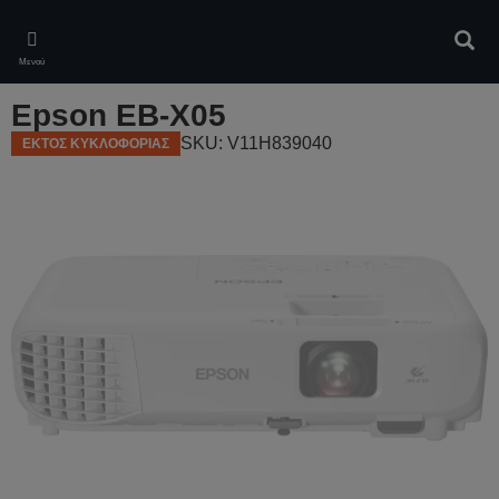
Skip
to
Αναζ
main
Μενού
content
Epson EB-X05
SKU: V11H839040
ΕΚΤΟΣ ΚΥΚΛΟΦΟΡΙΑΣ