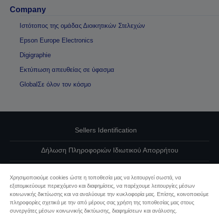
Company
Ιστότοπος της ομάδας Διοικητικών Στελεχών
Epson Europe Electronics
Digigraphie
Εκτύπωση απευθείας σε ύφασμα
GlobalΣε όλον τον κόσμο
Sellers Identification
Δήλωση Πληροφοριών Ιδιωτικού Απορρήτου
EU Data Act Compliance
Χρησιμοποιούμε cookies ώστε η τοποθεσία μας να λειτουργεί σωστά, να
εξατομικεύουμε περιεχόμενο και διαφημίσεις, να παρέχουμε λειτουργίες μέσων
Επικοινωνήστε μαζί μας για τα δεδομένα σας
κοινωνικής δικτύωσης και να αναλύουμε την κυκλοφορία μας. Επίσης, κοινοποιούμε
πληροφορίες σχετικά με την από μέρους σας χρήση της τοποθεσίας μας στους
Πληροφορίες σχετικά με τα cookie
συνεργάτες μέσων κοινωνικής δικτύωσης, διαφημίσεων και ανάλυσης.