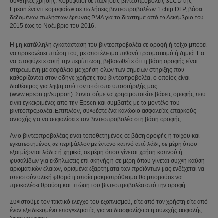
συνθήκες χρήσης. Κορυφαίοι σε πωλήσεις βιντεοπροβολείς 3LCD της
Epson έναντι κορυφαίων σε πωλήσεις βιντεοπροβολέων 1 chip DLP, βάσει
δεδομένων πωλήσεων έρευνας PMA για το διάστημα από το Δεκέμβριο του
2015 έως το Νοέμβριο του 2016.
Η μη κατάλληλη εγκατάσταση του βιντεοπροβολέα σε οροφή ή τοίχο μπορεί
να προκαλέσει πτώση του, με αποτέλεσμα πιθανό τραυματισμό ή ζημιά. Για
να αποφύγετε αυτή την περίπτωση, βεβαιωθείτε ότι η βάση οροφής είναι
στερεωμένη με ασφάλεια με χρήση όλων των σημείων στήριξης που
καθορίζονται στον οδηγό χρήσης του βιντεοπροβολέα, ο οποίος είναι
διαθέσιμος για λήψη από τον ιστότοπο υποστήριξής μας
(www.epson.gr/support). Συνιστούμε να χρησιμοποιείτε βάσεις οροφής που
είναι εγκεκριμένες από την Epson και συμβατές με το μοντέλο του
βιντεοπροβολέα. Επιπλέον, συνδέστε ένα καλώδιο ασφαλείας επαρκούς
αντοχής για να ασφαλίσετε τον βιντεοπροβολέα στη βάση οροφής.
Αν ο βιντεοπροβολέας είναι τοποθετημένος σε βάση οροφής ή τοίχου και
εγκατεστημένος σε περιβάλλον με έντονο καπνό από λάδι, σε μέρη όπου
εξατμίζονται λάδια ή χημικά, σε μέρη όπου γίνεται χρήση καπνού ή
φυσαλίδων για εκδηλώσεις επί σκηνής ή σε μέρη όπου γίνεται συχνή καύση
αρωματικών ελαίων, ορισμένα εξαρτήματα των προϊόντων μας ενδέχεται να
υποστούν υλική φθορά η οποία μακροπρόθεσμα θα μπορούσε να
προκαλέσει θραύση και πτώση του βιντεοπροβολέα από την οροφή.
Συνιστούμε τον τακτικό έλεγχο του εξοπλισμού, είτε από τον χρήστη είτε από
έναν εξειδικευμένο επαγγελματία, για να διασφαλίζεται η συνεχής ασφαλής