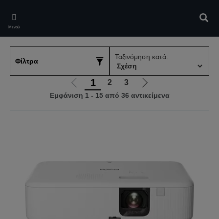
Skip
to
Αναζ
main
Μενού
content
Ταξινόμηση κατά:
Φίλτρα
1
2
3
Μετάβαση
Μετάβαση
Εμφάνιση 1 - 15 από 36 αντικείμενα
στην
στην
προηγούμενη
επόμενη
σελίδα
σελίδα