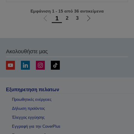
Εμφάνιση 1 - 15 από 36 αντικείμενα
1
2
3
Μετάβαση
Μετάβαση
στην
στην
προηγούμενη
επόμενη
σελίδα
σελίδα
Ακολουθήστε μας
Εξυπηρετηση πελατων
Προωθητικές ενέργειες
Δήλωση προϊόντος
Έλεγχος εγγύησης
Εγγραφή για την CoverPlus