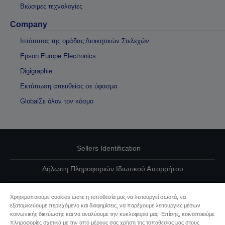
Βιώσιμες τεχνολογίες
Company
Ιστότοπος της ομάδας Διοικητικών Στελεχών
Epson Europe Electronics
Digigraphie
Εκτύπωση απευθείας σε ύφασμα
GlobalΣε όλον τον κόσμο
Sellers Identification
Δήλωση Πληροφοριών Ιδιωτικού Απορρήτου
EU Data Act Compliance
Χρησιμοποιούμε cookies ώστε η τοποθεσία μας να λειτουργεί σωστά, να
εξατομικεύουμε περιεχόμενο και διαφημίσεις, να παρέχουμε λειτουργίες μέσων
Επικοινωνήστε μαζί μας για τα δεδομένα σας
κοινωνικής δικτύωσης και να αναλύουμε την κυκλοφορία μας. Επίσης, κοινοποιούμε
πληροφορίες σχετικά με την από μέρους σας χρήση της τοποθεσίας μας στους