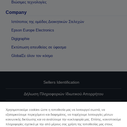
Βιώσιμες τεχνολογίες
Company
Ιστότοπος της ομάδας Διοικητικών Στελεχών
Epson Europe Electronics
Digigraphie
Εκτύπωση απευθείας σε ύφασμα
GlobalΣε όλον τον κόσμο
Sellers Identification
Δήλωση Πληροφοριών Ιδιωτικού Απορρήτου
EU Data Act Compliance
Χρησιμοποιούμε cookies ώστε η τοποθεσία μας να λειτουργεί σωστά, να
εξατομικεύουμε περιεχόμενο και διαφημίσεις, να παρέχουμε λειτουργίες μέσων
Επικοινωνήστε μαζί μας για τα δεδομένα σας
κοινωνικής δικτύωσης και να αναλύουμε την κυκλοφορία μας. Επίσης, κοινοποιούμε
πληροφορίες σχετικά με την από μέρους σας χρήση της τοποθεσίας μας στους