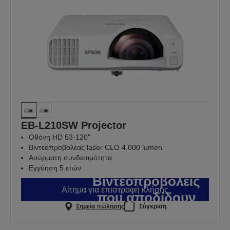
EB-L210SW Projector
Οθόνη HD 53-120"
Βιντεοπροβολέας laser CLO 4.000 lumen
Ασύρματη συνδεσιμότητα
Εγγύηση 5 ετών
Βιντεοπροβολείς
Αίτημα για επιστροφή κλήσης
που αποδίδουν
Σημεία πώλησης
Σύγκριση
εκεί