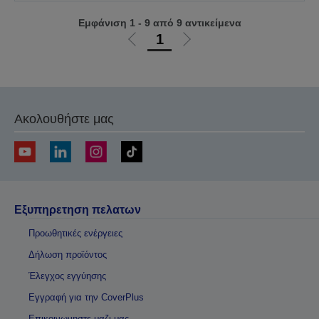
Εμφάνιση 1 - 9 από 9 αντικείμενα
1
Μετάβαση
Μετάβαση
στην
στην
προηγούμενη
επόμενη
σελίδα
σελίδα
Ακολουθήστε μας
Εξυπηρετηση πελατων
Προωθητικές ενέργειες
Δήλωση προϊόντος
Έλεγχος εγγύησης
Εγγραφή για την CoverPlus
Επικοινωνηστε μαζι μας