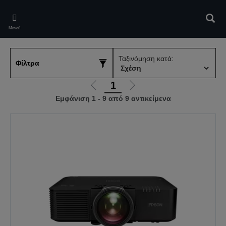
Skip
to
Αναζ
main
Μενού
content
Ταξινόμηση κατά:
Φίλτρα
1
Μετάβαση
Μετάβαση
Εμφάνιση 1 - 9 από 9 αντικείμενα
στην
στην
προηγούμενη
επόμενη
σελίδα
σελίδα