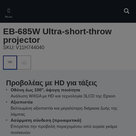
Skip
to
Αναζ
main
Μενού
content
EB-685W Ultra-short-throw
projector
SKU: V11H744040
Προβολέας με HD για τάξεις
Οθόνη έως 100'', άψογη ποιότητα
Ανάλυση WXGA με HD και τεχνολογία 3LCD της Epson
Αξιοπιστία
Βελτιωμένη αξιοπιστία και μεγαλύτερη διάρκεια ζωής της
λάμπας
Ασύρματη σύνδεση (προαιρετικά)
Επιτρέπει την προβολή περιεχομένου από ευρεία γκάμα
συσκευών