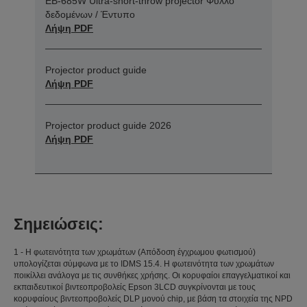
EB-685W Ultra-short-throw projector Φύλλο
δεδομένων / Έντυπο
Λήψη PDF
Projector product guide
Λήψη PDF
Projector product guide 2026
Λήψη PDF
Σημειώσεις:
1 - Η φωτεινότητα των χρωμάτων (Απόδοση έγχρωμου φωτισμού)
υπολογίζεται σύμφωνα με το IDMS 15.4. Η φωτεινότητα των χρωμάτων
ποικίλλει ανάλογα με τις συνθήκες χρήσης. Οι κορυφαίοι επαγγελματικοί και
εκπαιδευτικοί βιντεοπροβολείς Epson 3LCD συγκρίνονται με τους
κορυφαίους βιντεοπροβολείς DLP μονού chip, με βάση τα στοιχεία της NPD