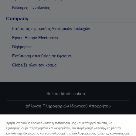
Βιώσιμες τεχνολογίες
Company
Ιστότοπος της ομάδας Διοικητικών Στελεχών
Epson Europe Electronics
Digigraphie
Εκτύπωση απευθείας σε ύφασμα
GlobalΣε όλον τον κόσμο
Sellers Identification
Δήλωση Πληροφοριών Ιδιωτικού Απορρήτου
EU Data Act Compliance
Χρησιμοποιούμε cookies ώστε η τοποθεσία μας να λειτουργεί σωστά, να
εξατομικεύουμε περιεχόμενο και διαφημίσεις, να παρέχουμε λειτουργίες μέσων
Επικοινωνήστε μαζί μας για τα δεδομένα σας
κοινωνικής δικτύωσης και να αναλύουμε την κυκλοφορία μας. Επίσης, κοινοποιούμε