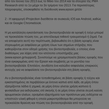
από τον Ιούνιο του 2013 έως το Μάιο του 2014 και τα στοιχεία της PMA
Research από το 1ο μέχρι το 3ο τρίμηνο του 2013. Για περισσότερες
πληροφορίες, επισκεφθείτε τη διεύθυνση www.epson.gr/clo
2 - Η εφαρμογή iProjection διατίθεται σε συσκευές iOS και Android, καθώς
και σε Google Chromebook.
Η μη κατάλληλη εγκατάσταση του βιντεοπροβολέα σε οροφή ή τοίχο μπορεί
να προκαλέσει πτώση του, με αποτέλεσμα πιθανό τραυματισμό ή ζημιά. Για
να αποφύγετε αυτή την περίπτωση, βεβαιωθείτε ότι η βάση οροφής είναι
στερεωμένη με ασφάλεια με χρήση όλων των σημείων στήριξης που
καθορίζονται στον οδηγό χρήσης του βιντεοπροβολέα, ο οποίος είναι
διαθέσιμος για λήψη από τον ιστότοπο υποστήριξής μας
(www.epson.gr/support). Συνιστούμε να χρησιμοποιείτε βάσεις οροφής που
είναι εγκεκριμένες από την Epson και συμβατές με το μοντέλο του
βιντεοπροβολέα. Επιπλέον, συνδέστε ένα καλώδιο ασφαλείας επαρκούς
αντοχής για να ασφαλίσετε τον βιντεοπροβολέα στη βάση οροφής.
Αν ο βιντεοπροβολέας είναι τοποθετημένος σε βάση οροφής ή τοίχου και
εγκατεστημένος σε περιβάλλον με έντονο καπνό από λάδι, σε μέρη όπου
εξατμίζονται λάδια ή χημικά, σε μέρη όπου γίνεται χρήση καπνού ή
φυσαλίδων για εκδηλώσεις επί σκηνής ή σε μέρη όπου γίνεται συχνή καύση
αρωματικών ελαίων, ορισμένα εξαρτήματα των προϊόντων μας ενδέχεται να
υποστούν υλική φθορά η οποία μακροπρόθεσμα θα μπορούσε να
προκαλέσει θραύση και πτώση του βιντεοπροβολέα από την οροφή.