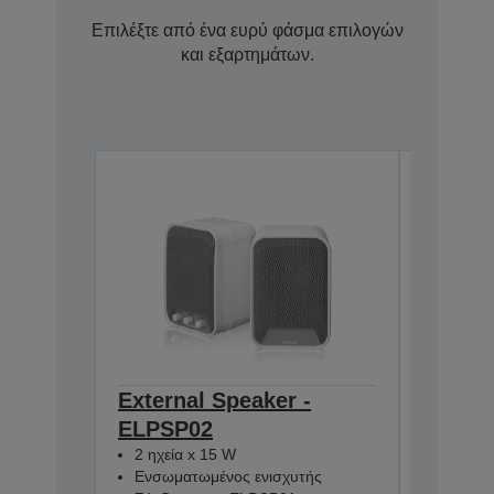
Επιλέξτε από ένα ευρύ φάσμα επιλογών
και εξαρτημάτων.
External Speaker -
Contro
ELPSP02
Box -
V12H6140
2 ηχεία x 15 W
Ενσωματωμένος ενισχυτής