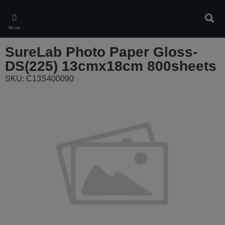
Skip
to
Αναζ
main
Μενού
content
SureLab Photo Paper Gloss-
DS(225) 13cmx18cm 800sheets
SKU: C13S400090