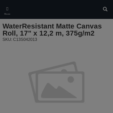
Skip
to
Αναζ
main
Μενού
content
WaterResistant Matte Canvas
Roll, 17" x 12,2 m, 375g/m2
SKU: C13S042013