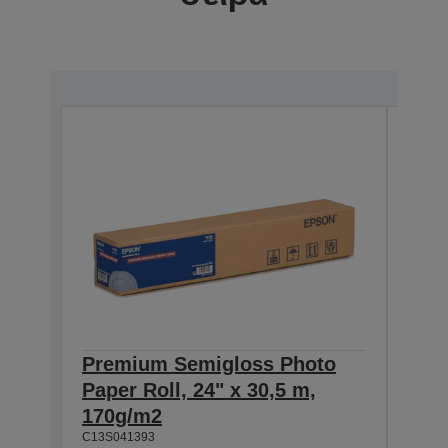
Premium Semigloss Photo
Pre
Paper Roll, 24" x 30,5 m,
Pape
170g/m2
170
C13S041393
C13S0