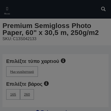
Skip
to
Αναζ
main
Μενού
content
Premium Semigloss Photo
Paper, 60" x 30,5 m, 250g/m2
SKU: C13S042133
Επιλέξτε τύπο χαρτιού
Ημι-γυαλιστερό
Επιλέξτε βάρος
165
260