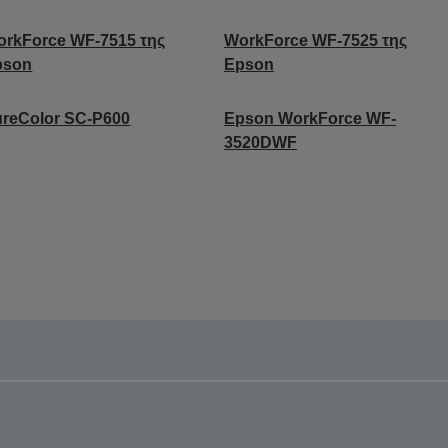
rkForce WF-7515 της
WorkForce WF-7525 της
pson
Epson
reColor SC-P600
Epson WorkForce WF-
3520DWF