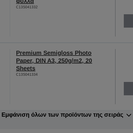
φύλλα
C13S041332
Premium Semigloss Photo
Paper, DIN A3, 250g/m2, 20
Sheets
C13S041334
Εμφάνιση όλων των προϊόντων της σειράς