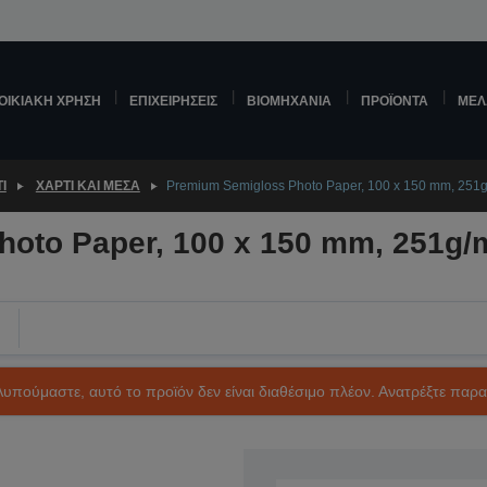
ΟΙΚΙΑΚΉ ΧΡΉΣΗ
ΕΠΙΧΕΙΡΉΣΕΙΣ
ΒΙΟΜΗΧΑΝΊΑ
ΠΡΟΪΌΝΤΑ
ΜΕΛ
Ί
ΧΑΡΤΊ ΚΑΙ ΜΈΣΑ
Premium Semigloss Photo Paper, 100 x 150 mm, 251g
oto Paper, 100 x 150 mm, 251g/m
Λυπούμαστε, αυτό το προϊόν δεν είναι διαθέσιμο πλέον. Ανατρέξτε παρ
SKU: C13S042054