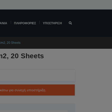
ΆΝΙΑ
ΠΛΗΡΟΦΟΡΊΕΣ
ΥΠΟΣΤΉΡΙΞΗ
/m2, 20 Sheets
2, 20 Sheets
ακάτω για συνεχή υποστήριξη.