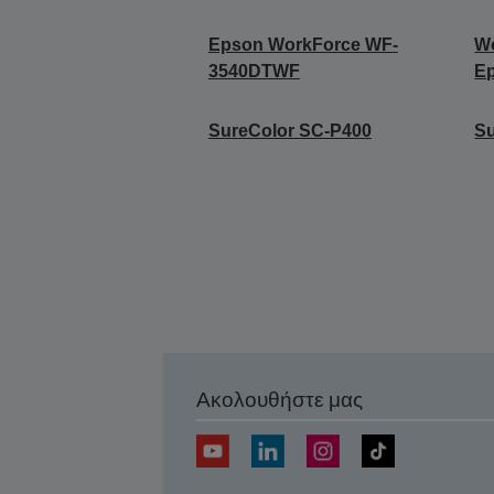
Epson WorkForce WF-
Wo
3540DTWF
E
SureColor SC-P400
Su
Ακολουθήστε μας