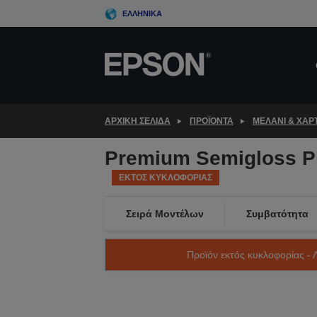
Skip
ΕΛΛΗΝΙΚΆ
to
main
content
ΑΡΧΙΚΗ ΣΕΛΙΔΑ
ΠΡΟΪΌΝΤΑ
ΜΕΛΆΝΙ & ΧΑΡΤ
Premium Semigloss Ph
ΕΚΤΟΣ ΚΥΚΛΟΦΟΡΙΑΣ
Σειρά Μοντέλων
Συμβατότητα
Προϊόν εκτός κυκλοφορίας - 