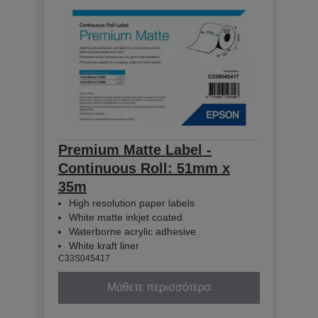
Premium Matte Label -
Pre
Continuous Roll: 51mm x
Con
35m
35m
High resolution paper labels
Hig
White matte inkjet coated
Whi
Waterborne acrylic adhesive
Wat
White kraft liner
Whit
C33S045417
C33S0
Μάθετε περισσότερα