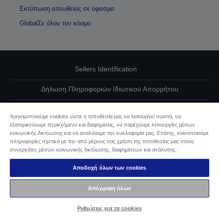
Εκτύπωση απευθείας σε ύφασμα
GlobalΣε όλον τον κόσμο
Sellers Identification
Δήλωση Πληροφοριών Ιδιωτικού Απορρήτου
EU Data Act Compliance
Χρησιμοποιούμε cookies ώστε η τοποθεσία μας να λειτουργεί σωστά, να
εξατομικεύουμε περιεχόμενο και διαφημίσεις, να παρέχουμε λειτουργίες μέσων
Επικοινωνήστε μαζί μας για τα δεδομένα σας
κοινωνικής δικτύωσης και να αναλύουμε την κυκλοφορία μας. Επίσης, κοινοποιούμε
πληροφορίες σχετικά με την από μέρους σας χρήση της τοποθεσίας μας στους
Πληροφορίες σχετικά με τα cookie
συνεργάτες μέσων κοινωνικής δικτύωσης, διαφημίσεων και ανάλυσης.
Αποδοχή όλων των cookies
Δέσμευση της Epson για προσβασιμότητα
Απόρριψη όλων
Πνευματικά δικαιώματα © 2026 Seiko Epson
Ρυθμίσεις για τα cookies