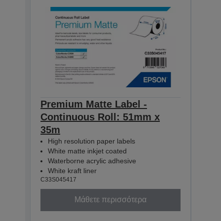
Premium Matte Label -
Pre
Continuous Roll: 51mm x
Con
35m
35m
High resolution paper labels
Hig
White matte inkjet coated
Whi
Waterborne acrylic adhesive
Wat
White kraft liner
Whit
C33S045417
C33S0
Μάθετε περισσότερα