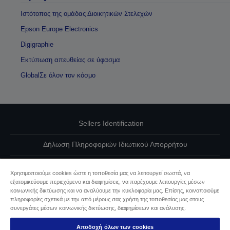
Ιστότοπος της ομάδας Διοικητικών Στελεχών
Epson Europe Electronics
Digigraphie
Εκτύπωση απευθείας σε ύφασμα
GlobalΣε όλον τον κόσμο
Sellers Identification
Δήλωση Πληροφοριών Ιδιωτικού Απορρήτου
EU Data Act Compliance
Χρησιμοποιούμε cookies ώστε η τοποθεσία μας να λειτουργεί σωστά, να
εξατομικεύουμε περιεχόμενο και διαφημίσεις, να παρέχουμε λειτουργίες μέσων
Επικοινωνήστε μαζί μας για τα δεδομένα σας
κοινωνικής δικτύωσης και να αναλύουμε την κυκλοφορία μας. Επίσης, κοινοποιούμε
πληροφορίες σχετικά με την από μέρους σας χρήση της τοποθεσίας μας στους
Πληροφορίες σχετικά με τα cookie
συνεργάτες μέσων κοινωνικής δικτύωσης, διαφημίσεων και ανάλυσης.
Αποδοχή όλων των cookies
Δέσμευση της Epson για προσβασιμότητα