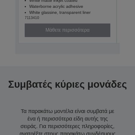
White matte inkjet coated
Whi
Waterborne acrylic adhesive
Wat
White glassine, transparent liner
Whit
7113410
71134
Μάθετε περισσότερα
Συμβατές κύριες μονάδες
Τα παρακάτω μοντέλα είναι συμβατά με
ένα ή περισσότερα είδη αυτής της
σειράς. Για περισσότερες πληροφορίες,
ανατρέξτε στους παρακάτω συνδέσμους