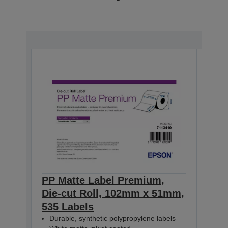
PP Matte Label Premium,
PP 
Die-cut Roll, 102mm x 51mm,
Die
535 Labels
365
Durable, synthetic polypropylene labels
Dur