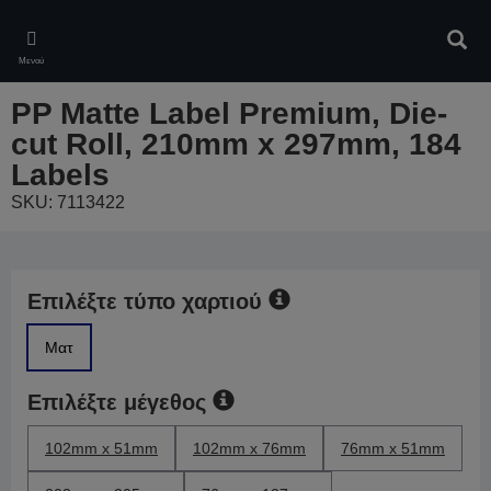
Skip
to
Αναζ
main
Μενού
content
PP Matte Label Premium, Die-
cut Roll, 210mm x 297mm, 184
Labels
SKU: 7113422
Επιλέξτε τύπο χαρτιού
Ματ
Επιλέξτε μέγεθος
102mm x 51mm
102mm x 76mm
76mm x 51mm