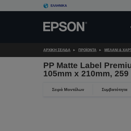
Skip
ΕΛΛΗΝΙΚΆ
to
main
content
ΑΡΧΙΚΗ ΣΕΛΙΔΑ
ΠΡΟΪΌΝΤΑ
ΜΕΛΆΝΙ & ΧΑΡΤ
PP Matte Label Premiu
105mm x 210mm, 259 
Σειρά Μοντέλων
Συμβατότητα