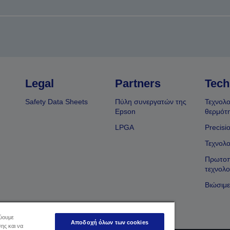
Legal
Partners
Tech
Safety Data Sheets
Πύλη συνεργατών της
Τεχνολο
Epson
θερμότ
LPGA
Precisi
Τεχνολο
Πρωτοπ
τεχνολο
Βιώσιμε
εύουμε
Αποδοχή όλων των cookies
ης και να