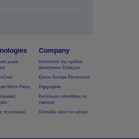
nologies
Company
γία χωρίς
Ιστότοπος της ομάδας
ητα
Διοικητικών Στελεχών
onCore
Epson Europe Electronics
γία Micro Piezo
Digigraphie
οριακές
Εκτύπωση απευθείας σε
γίες
ύφασμα
ς τεχνολογίες
GlobalΣε όλον τον κόσμο