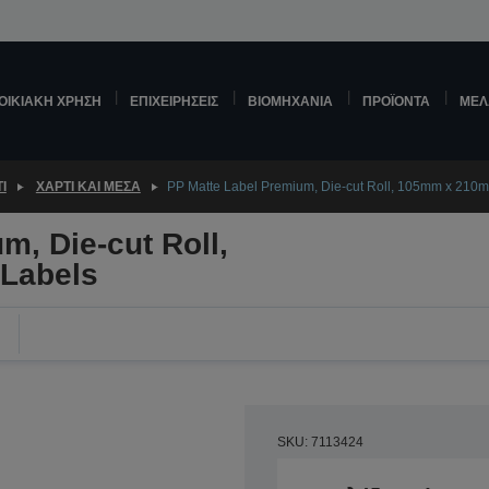
ΟΙΚΙΑΚΉ ΧΡΉΣΗ
ΕΠΙΧΕΙΡΉΣΕΙΣ
ΒΙΟΜΗΧΑΝΊΑ
ΠΡΟΪΌΝΤΑ
ΜΕΛ
Ί
ΧΑΡΤΊ ΚΑΙ ΜΈΣΑ
PP Matte Label Premium, Die-cut Roll, 105mm x 210
m, Die-cut Roll,
Labels
SKU: 7113424