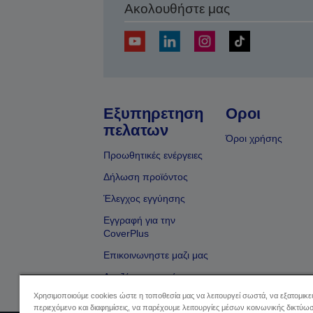
Ακολουθήστε μας
Εξυπηρετηση
Οροι
πελατων
Όροι χρήσης
Προωθητικές ενέργειες
Δήλωση προϊόντος
Έλεγχος εγγύησης
Εγγραφή για την
CoverPlus
Επικοινωνηστε μαζι μας
Αναζήτηση εμπόρου
Χρησιμοποιούμε cookies ώστε η τοποθεσία μας να λειτουργεί σωστά, να εξατομικ
περιεχόμενο και διαφημίσεις, να παρέχουμε λειτουργίες μέσων κοινωνικής δικτύωσ