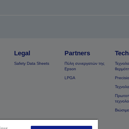
Legal
Partners
Tech
Safety Data Sheets
Πύλη συνεργατών της
Τεχνολο
Epson
θερμότ
LPGA
Precisi
Τεχνολο
Πρωτοπ
τεχνολο
Βιώσιμε
εύουμε