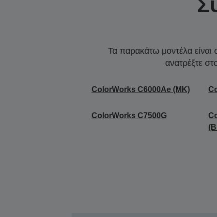
Σ
Τα παρακάτω μοντέλα είναι 
ανατρέξτε στ
ColorWorks C6000Ae (MK)
Co
ColorWorks C7500G
C
(B