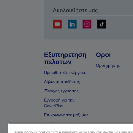
Ακολουθήστε μας
Εξυπηρετηση
Οροι
πελατων
Όροι χρήσης
Προωθητικές ενέργειες
Δήλωση προϊόντος
Έλεγχος εγγύησης
Εγγραφή για την
CoverPlus
Επικοινωνηστε μαζι μας
Αναζήτηση εμπόρου
Χρησιμοποιούμε cookies ώστε η τοποθεσία μας να λειτουργεί σωστά, να εξατομικ