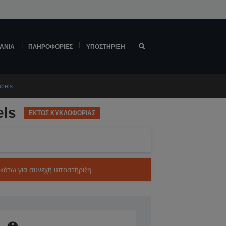
ΆΝΙΑ
ΠΛΗΡΟΦΟΡΊΕΣ
ΥΠΟΣΤΉΡΙΞΗ
abels
els
ΕΚΤΟΣ ΚΥΚΛΟΦΟΡΙΑΣ
ακάτω για συνεχή υποστήριξη.