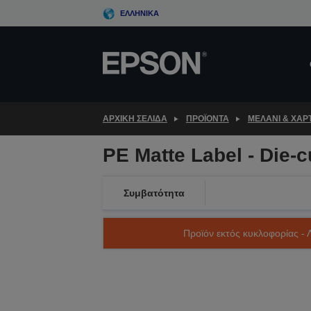
Skip
ΕΛΛΗΝΙΚΆ
to
main
content
ΑΡΧΙΚΗ ΣΕΛΙΔΑ
ΠΡΟΪΌΝΤΑ
ΜΕΛΆΝΙ & ΧΑΡΤ
PE Matte Label - Die-
Συμβατότητα
Προϊόν εκτός κυκλοφορίας - 