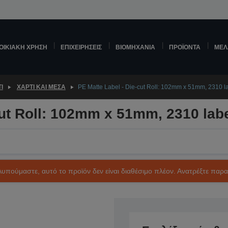
ΟΙΚΙΑΚΉ ΧΡΉΣΗ
ΕΠΙΧΕΙΡΉΣΕΙΣ
ΒΙΟΜΗΧΑΝΊΑ
ΠΡΟΪΌΝΤΑ
ΜΕΛ
Ί
ΧΑΡΤΊ ΚΑΙ ΜΈΣΑ
PE Matte Label - Die-cut Roll: 102mm x 51mm, 2310 l
cut Roll: 102mm x 51mm, 2310 lab
Λυπούμαστε, αυτό το προϊόν δεν είναι διαθέσιμο πλέον. Ανατρέξτε παρ
SKU: C33S045712