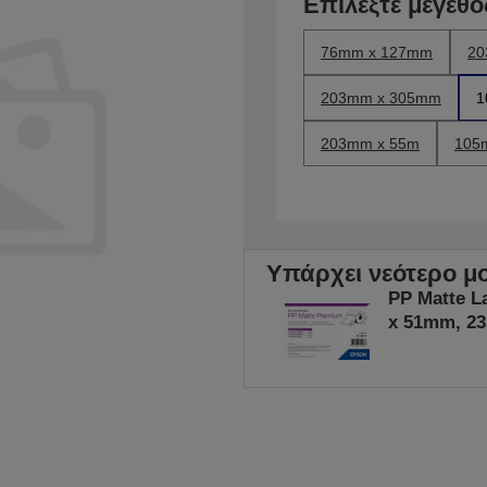
Επιλέξτε μέγεθο
76mm x 127mm
20
203mm x 305mm
1
203mm x 55m
105
Υπάρχει νεότερο μο
PP Matte L
x 51mm, 23