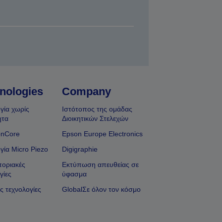
nologies
Company
γία χωρίς
Ιστότοπος της ομάδας
ητα
Διοικητικών Στελεχών
onCore
Epson Europe Electronics
γία Micro Piezo
Digigraphie
οριακές
Εκτύπωση απευθείας σε
γίες
ύφασμα
ς τεχνολογίες
GlobalΣε όλον τον κόσμο