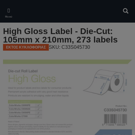
Skip
to
Αναζ
main
Μενού
content
High Gloss Label - Die-Cut:
105mm x 210mm, 273 labels
SKU: C33S045730
ΕΚΤΟΣ ΚΥΚΛΟΦΟΡΙΑΣ