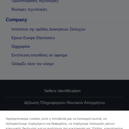
Πρωτοποριακές τεχνολογίες
Βιώσιμες τεχνολογίες
Company
Ιστότοπος της ομάδας Διοικητικών Στελεχών
Epson Europe Electronics
Digigraphie
Εκτύπωση απευθείας σε ύφασμα
GlobalΣε όλον τον κόσμο
Sellers Identification
Δήλωση Πληροφοριών Ιδιωτικού Απορρήτου
EU Data Act Compliance
Χρησιμοποιούμε cookies ώστε η τοποθεσία μας να λειτουργεί σωστά, να
εξατομικεύουμε περιεχόμενο και διαφημίσεις, να παρέχουμε λειτουργίες μέσων
Επικοινωνήστε μαζί μας για τα δεδομένα σας
κοινωνικής δικτύωσης και να αναλύουμε την κυκλοφορία μας. Επίσης, κοινοποιούμε