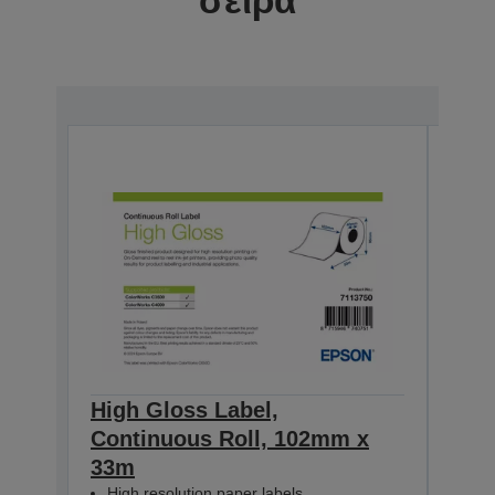
σειρά
High Gloss Label,
High
Continuous Roll, 102mm x
Con
33m
33m
High resolution paper labels
Hig