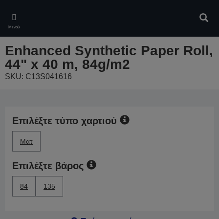
Skip
to
Αναζ
main
Μενού
content
Enhanced Synthetic Paper Roll,
44" x 40 m, 84g/m2
SKU: C13S041616
Επιλέξτε τύπο χαρτιού
Ματ
Επιλέξτε βάρος
84
135