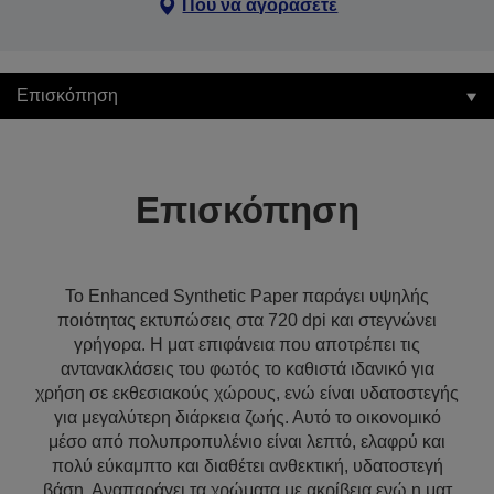
Πού να αγοράσετε
Επισκόπηση
Επισκόπηση
Το Enhanced Synthetic Paper παράγει υψηλής
ποιότητας εκτυπώσεις στα 720 dpi και στεγνώνει
γρήγορα. Η ματ επιφάνεια που αποτρέπει τις
αντανακλάσεις του φωτός το καθιστά ιδανικό για
χρήση σε εκθεσιακούς χώρους, ενώ είναι υδατοστεγής
για μεγαλύτερη διάρκεια ζωής. Αυτό το οικονομικό
μέσο από πολυπροπυλένιο είναι λεπτό, ελαφρύ και
πολύ εύκαμπτο και διαθέτει ανθεκτική, υδατοστεγή
βάση. Αναπαράγει τα χρώματα με ακρίβεια ενώ η ματ