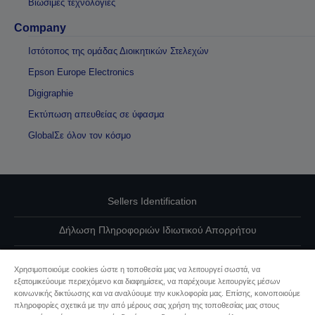
Βιώσιμες τεχνολογίες
Company
Ιστότοπος της ομάδας Διοικητικών Στελεχών
Epson Europe Electronics
Digigraphie
Εκτύπωση απευθείας σε ύφασμα
GlobalΣε όλον τον κόσμο
Sellers Identification
Δήλωση Πληροφοριών Ιδιωτικού Απορρήτου
EU Data Act Compliance
Χρησιμοποιούμε cookies ώστε η τοποθεσία μας να λειτουργεί σωστά, να
εξατομικεύουμε περιεχόμενο και διαφημίσεις, να παρέχουμε λειτουργίες μέσων
Επικοινωνήστε μαζί μας για τα δεδομένα σας
κοινωνικής δικτύωσης και να αναλύουμε την κυκλοφορία μας. Επίσης, κοινοποιούμε
πληροφορίες σχετικά με την από μέρους σας χρήση της τοποθεσίας μας στους