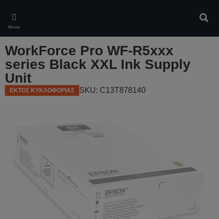
Skip
to
Αναζ
main
Μενού
content
WorkForce Pro WF-R5xxx
series Black XXL Ink Supply
Unit
SKU: C13T878140
ΕΚΤΟΣ ΚΥΚΛΟΦΟΡΙΑΣ