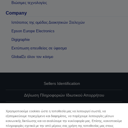
Βιώσιμες τεχνολογίες
Company
Ιστότοπος της ομάδας Διοικητικών Στελεχών
Epson Europe Electronics
Digigraphie
Εκτύπωση απευθείας σε ύφασμα
GlobalΣε όλον τον κόσμο
Sellers Identification
Δήλωση Πληροφοριών Ιδιωτικού Απορρήτου
EU Data Act Compliance
Χρησιμοποιούμε cookies ώστε η τοποθεσία μας να λειτουργεί σωστά, να
εξατομικεύουμε περιεχόμενο και διαφημίσεις, να παρέχουμε λειτουργίες μέσων
Επικοινωνήστε μαζί μας για τα δεδομένα σας
κοινωνικής δικτύωσης και να αναλύουμε την κυκλοφορία μας. Επίσης, κοινοποιούμε
πληροφορίες σχετικά με την από μέρους σας χρήση της τοποθεσίας μας στους