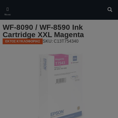
Skip
to
Αναζ
main
Μενού
content
WF-8090 / WF-8590 Ink
Cartridge XXL Magenta
SKU: C13T754340
ΕΚΤΟΣ ΚΥΚΛΟΦΟΡΙΑΣ