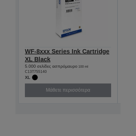
WF-8xxx Series Ink Cartridge
WF-8
XL Black
XL 
5.000 σελίδες ασπρόμαυρο
5.000
100 ml
C13T755140
C13T7
XL
XL
Μάθετε περισσότερα