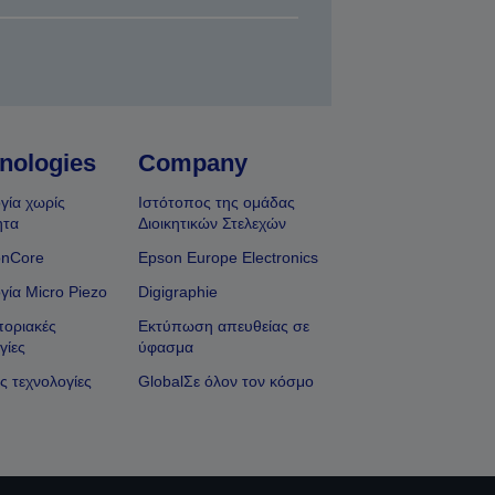
nologies
Company
γία χωρίς
Ιστότοπος της ομάδας
ητα
Διοικητικών Στελεχών
onCore
Epson Europe Electronics
γία Micro Piezo
Digigraphie
οριακές
Εκτύπωση απευθείας σε
γίες
ύφασμα
ς τεχνολογίες
GlobalΣε όλον τον κόσμο