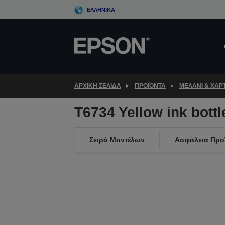
Skip
ΕΛΛΗΝΙΚΆ
to
main
content
ΑΡΧΙΚΗ ΣΕΛΙΔΑ
ΠΡΟΪΌΝΤΑ
ΜΕΛΆΝΙ & ΧΑΡΤ
T6734 Yellow ink bottl
Σειρά Μοντέλων
Ασφάλεια Προ