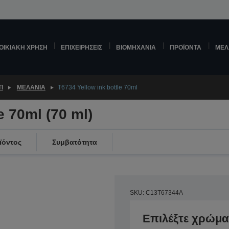
ΟΙΚΙΑΚΉ ΧΡΉΣΗ
ΕΠΙΧΕΙΡΉΣΕΙΣ
ΒΙΟΜΗΧΑΝΊΑ
ΠΡΟΪΌΝΤΑ
ΜΕΛ
Ί
ΜΕΛΆΝΙΑ
T6734 Yellow ink bottle 70ml
e 70ml (70 ml)
ϊόντος
Συμβατότητα
SKU: C13T67344A
Επιλέξτε χρώμα