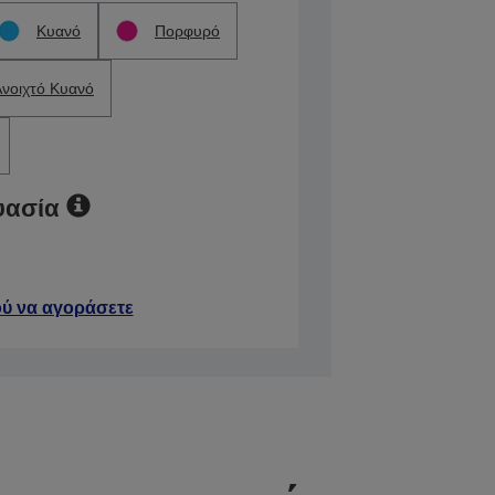
Κυανό
Πορφυρό
Ανοιχτό Κυανό
υασία
ύ να αγοράσετε