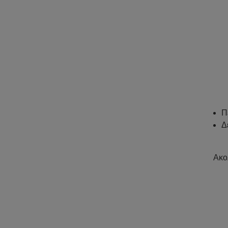
Π
Δ
Ακο