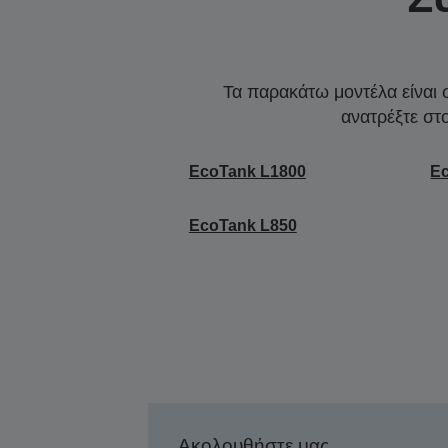
Τα παρακάτω μοντέλα είναι 
ανατρέξτε στ
EcoTank L1800
E
EcoTank L850
Ακολουθήστε μας