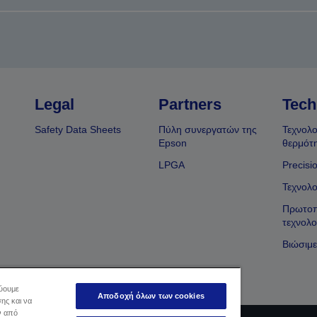
Legal
Partners
Tech
Safety Data Sheets
Πύλη συνεργατών της
Τεχνολο
Epson
θερμότ
LPGA
Precisi
Τεχνολο
Πρωτοπ
τεχνολο
Βιώσιμε
εύουμε
Αποδοχή όλων των cookies
ης και να
ν από