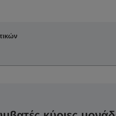
τικών
υμβατές κύριες μονάδ