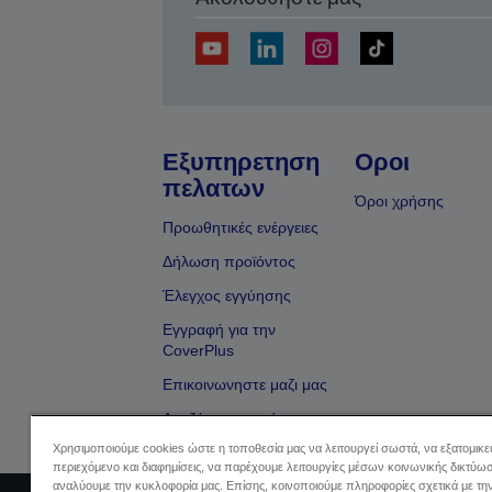
Εξυπηρετηση
Οροι
πελατων
Όροι χρήσης
Προωθητικές ενέργειες
Δήλωση προϊόντος
Έλεγχος εγγύησης
Εγγραφή για την
CoverPlus
Επικοινωνηστε μαζι μας
Αναζήτηση εμπόρου
Χρησιμοποιούμε cookies ώστε η τοποθεσία μας να λειτουργεί σωστά, να εξατομικ
περιεχόμενο και διαφημίσεις, να παρέχουμε λειτουργίες μέσων κοινωνικής δικτύωσ
αναλύουμε την κυκλοφορία μας. Επίσης, κοινοποιούμε πληροφορίες σχετικά με τη