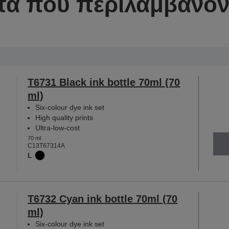
τα που περιλαμβάνοντ
T6731 Black ink bottle 70ml (70
ml)
Six-colour dye ink set
High quality prints
Ultra-low-cost
70 ml
C13T67314A
L
T6732 Cyan ink bottle 70ml (70
ml)
Six-colour dye ink set