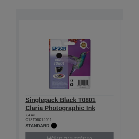
Singlepack Black T0801
Sin
Claria Photographic Ink
Clar
7,4 ml
7,4 ml
C13T08014011
C13T0
STANDARD
STAN
Μάθετε περισσότερα