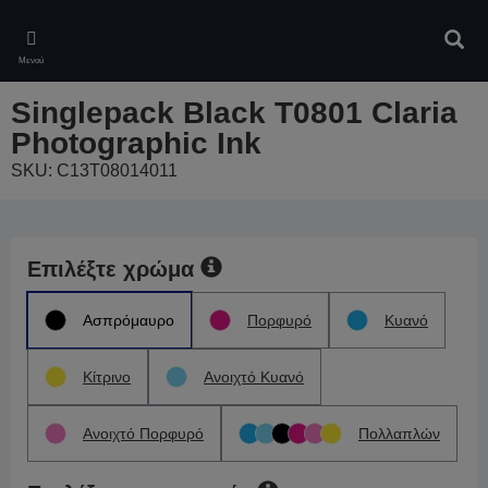
Skip
to
Αναζ
main
Μενού
content
Singlepack Black T0801 Claria
Photographic Ink
SKU: C13T08014011
Επιλέξτε χρώμα
Ασπρόμαυρο
Πορφυρό
Κυανό
Κίτρινο
Ανοιχτό Κυανό
Ανοιχτό Πορφυρό
Πολλαπλών