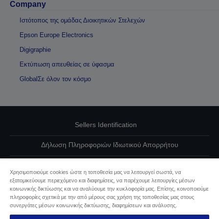
Company
Ιστότοπος της ομάδας Διοικητικών Στελεχών
Epson Europe Electronics
Digigraphie
Εκτύπωση απευθείας σε ύφασμα
GlobalΣε όλον τον κόσμο
Sellers Identification
Δήλωση Πληροφοριών Ιδιωτικού Απορρήτου
EU Data Act Compliance
Χρησιμοποιούμε cookies ώστε η τοποθεσία μας να λειτουργεί σωστά, να
εξατομικεύουμε περιεχόμενο και διαφημίσεις, να παρέχουμε λειτουργίες μέσων
Επικοινωνήστε μαζί μας για τα δεδομένα σας
κοινωνικής δικτύωσης και να αναλύουμε την κυκλοφορία μας. Επίσης, κοινοποιούμε
πληροφορίες σχετικά με την από μέρους σας χρήση της τοποθεσίας μας στους
Πληροφορίες σχετικά με τα cookie
συνεργάτες μέσων κοινωνικής δικτύωσης, διαφημίσεων και ανάλυσης.