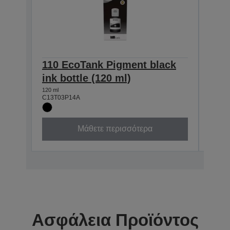
110 EcoTank Pigment black
110
ink bottle (120 ml)
ink 
120 ml
40 ml
C13T03P14A
C13T0
Μάθετε περισσότερα
Ασφάλεια Προϊόντος