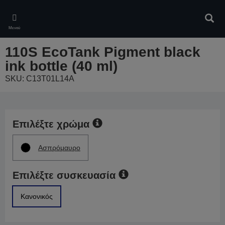
Skip
to
Αναζ
main
Μενού
content
110S EcoTank Pigment black
ink bottle (40 ml)
SKU: C13T01L14A
Επιλέξτε χρώμα
Ασπρόμαυρο
Επιλέξτε συσκευασία
Κανονικός