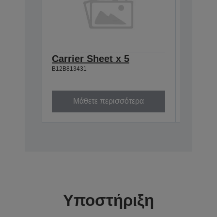
Carrier Sheet x 5
Roller
B12B813431
B12B8
B12B81342
Μάθετε περισσότερα
Μά
Υποστήριξη