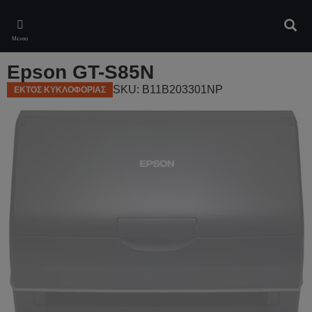
Skip
to
Αναζ
main
Μενού
content
Epson GT-S85N
SKU: B11B203301NP
ΕΚΤΟΣ ΚΥΚΛΟΦΟΡΙΑΣ