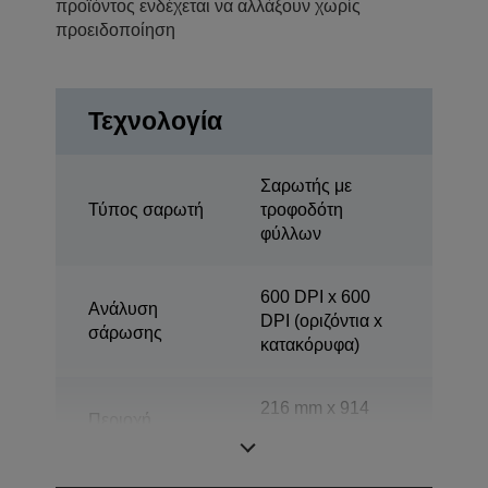
προϊόντος ενδέχεται να αλλάξουν χωρίς
προειδοποίηση
Τεχνολογία
Σαρωτής με
Τύπος σαρωτή
τροφοδότη
φύλλων
600 DPI x 600
Ανάλυση
DPI (οριζόντια x
σάρωσης
κατακόρυφα)
216 mm x 914
Περιοχή
mm (οριζόντια x
σάρωσης
κατακόρυφα)