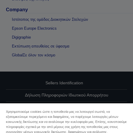
Company
Ιστότοπος της ομάδας Διοικητικών Στελεχών
Epson Europe Electronics
Digigraphie
Εκτύπωση απευθείας σε ύφασμα
GlobalΣε όλον τον κόσμο
Sellers Identification
Δήλωση Πληροφοριών Ιδιωτικού Απορρήτου
EU Data Act Compliance
Χρησιμοποιούμε cookies ώστε η τοποθεσία μας να λειτουργεί σωστά, να
εξατομικεύουμε περιεχόμενο και διαφημίσεις, να παρέχουμε λειτουργίες μέσων
Επικοινωνήστε μαζί μας για τα δεδομένα σας
κοινωνικής δικτύωσης και να αναλύουμε την κυκλοφορία μας. Επίσης, κοινοποιούμε
πληροφορίες σχετικά με την από μέρους σας χρήση της τοποθεσίας μας στους
Πληροφορίες σχετικά με τα cookie
συνεργάτες μέσων κοινωνικής δικτύωσης, διαφημίσεων και ανάλυσης.