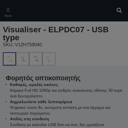
Skip
to
Αναζ
main
Μενού
content
Visualiser - ELPDC07 - USB
type
SKU: V12H759040
Φορητός οπτικοποιητής
Καθαρές, ομαλές εικόνες
Κάμερα Full HD 1080p και ρυθμός ανανέωσης οθόνης 30 καρέ
ανά δευτερόλεπτο
Αιχμαλωτίστε κάθε λεπτομέρεια
Ψηφιακό zoom 8x, αυτόματη εστίαση με ένα άγγιγμα και
λειτουργία παγώματος
Απλός στη σύνδεση
Σύνδεση με καλώδιο USB δύο-σε-ένα, δεν χρειάζεται