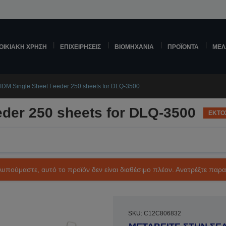
ΟΙΚΙΑΚΉ ΧΡΉΣΗ
ΕΠΙΧΕΙΡΉΣΕΙΣ
ΒΙΟΜΗΧΑΝΊΑ
ΠΡΟΪΌΝΤΑ
ΜΕΛ
IDM Single Sheet Feeder 250 sheets for DLQ-3500
eder 250 sheets for DLQ-3500
ΕΚΤΟ
Λυπούμαστε, αυτό το προϊόν δεν είναι διαθέσιμο πλέον. Ανατρέξτε παρ
SKU: C12C806832